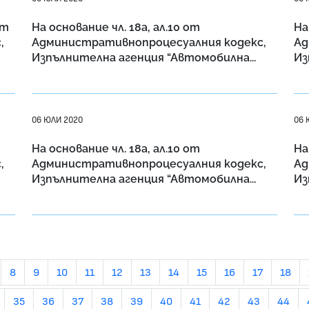
от
На основание чл. 18а, ал.10 от
На
,
Административнопроцесуалния кодекс,
Ад
Изпълнителна агенция “Автомобилна...
Из
06 ЮЛИ 2020
06 
На основание чл. 18а, ал.10 от
На
,
Административнопроцесуалния кодекс,
Ад
Изпълнителна агенция “Автомобилна...
Из
8
9
10
11
12
13
14
15
16
17
18
35
36
37
38
39
40
41
42
43
44