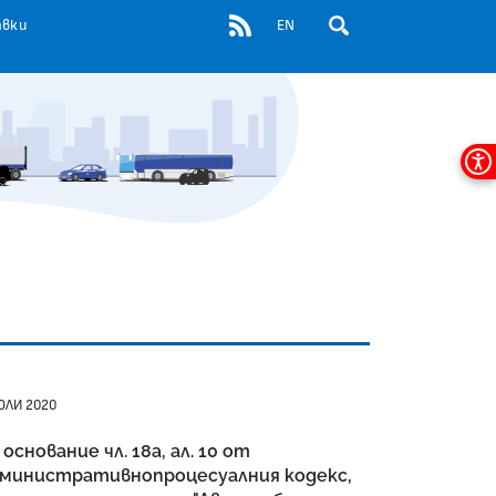
RSS
авки
EN
ОТВОРИ ПОЛЕ ЗА ТЪР
Мен
за
дос
ЮЛИ 2020
 основание чл. 18а, ал. 10 от
министративнопроцесуалния кодекс,