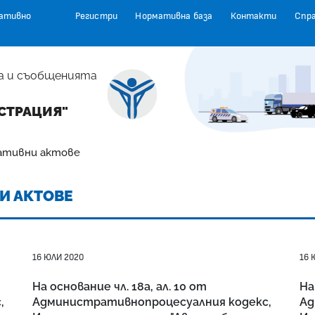
ативно
Регистри
Нормативна база
Контакти
Спр
а и съобщенията
СТРАЦИЯ"
ативни актове
И АКТОВЕ
16 ЮЛИ 2020
16 
На основание чл. 18а, ал. 10 от
На
,
Административнопроцесуалния кодекс,
Ад