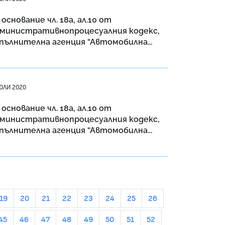
 основание чл. 18а, ал.10 от
министративнопроцесуалния кодекс,
пълнителна агенция “Автомобилна...
ЮЛИ 2020
 основание чл. 18а, ал.10 от
министративнопроцесуалния кодекс,
пълнителна агенция “Автомобилна...
19
20
21
22
23
24
25
26
45
46
47
48
49
50
51
52