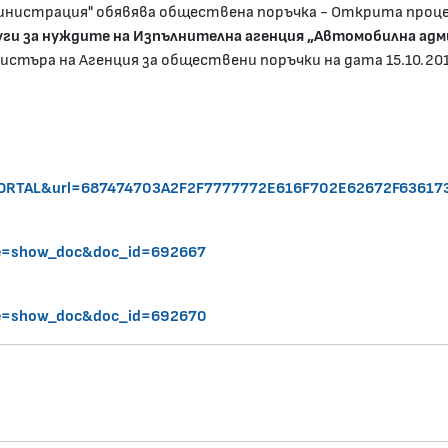
инистрация" обявява обществена поръчка - Открита проце
луги за нуждите на Изпълнителна агенция „Автомобилна ад
истъра на Агенция за обществени поръчки на дата 15.10.201
PORTAL&url=687474703A2F2F7777772E616F702E62672F6361
de=show_doc&doc_id=692667
de=show_doc&doc_id=692670