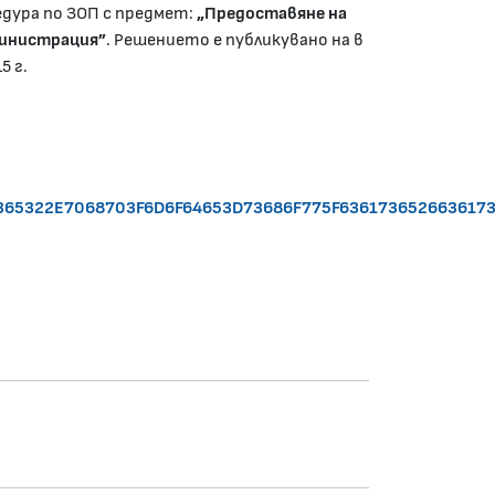
дура по ЗОП с предмет:
„Предоставяне на
министрация”
. Решението е публикувано на в
5 г.
7365322E7068703F6D6F64653D73686F775F636173652663617