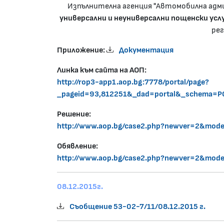
Изпълнителна агенция "Автомобилна адм
универсални и неуниверсални пощенски ус
рег
Приложение:
Документация
Линка към сайта на АОП:
http://rop3-app1.aop.bg:7778/portal/page?
_pageid=93,812251&_dad=portal&_schema=
Решение:
http://www.aop.bg/case2.php?newver=2&mo
Обявление:
http://www.aop.bg/case2.php?newver=2&mo
08.12.2015г.
Съобщение 53-02-7/11/08.12.2015 г.