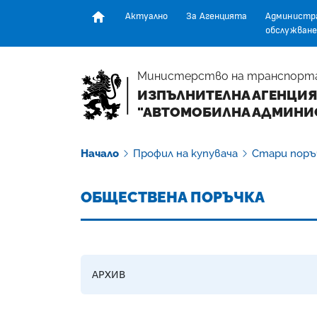
Актуално
За Агенцията
Администр
обслужване
Начална страница
Министерство на транспорт
ИЗПЪЛНИТЕЛНА АГЕНЦИЯ
"АВТОМОБИЛНА АДМИНИ
Начало
Профил на купувача
Стари поръ
ОБЩЕСТВЕНА ПОРЪЧКА
АРХИВ