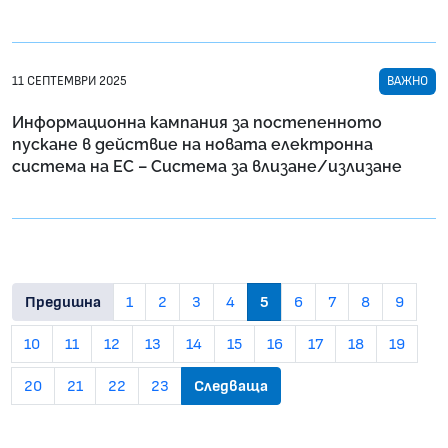
11 СЕПТЕМВРИ 2025
ВАЖНО
Информационна кампания за постепенното
пускане в действие на новата електронна
система на ЕС – Система за влизане/излизане
Предишна
1
2
3
4
5
6
7
8
9
10
11
12
13
14
15
16
17
18
19
20
21
22
23
Следваща