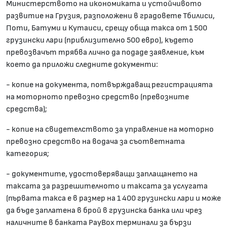
Министерството на икономиката и устойчивото
развитие на Грузия, разположени в градовете Тбилиси,
Поти, Батуми и Кутаиси, срещу обща такса от 1 500
грузински лари (приблизително 500 евро), където
превозвачът трябва лично да подаде заявление, към
което да приложи следните документи:
- копие на документа, потвърждаващ регистрацията
на моторното превозно средство (превозните
средства);
- копие на свидетелството за управление на моторно
превозно средство на водача за съответната
категория;
- документите, удостоверяващи заплащането на
таксата за разрешителното и таксата за услугата
(първата такса е в размер на 1 400 грузински лари и може
да бъде заплатена в брой в грузинска банка или чрез
наличните в банката PayBox терминали за бързи