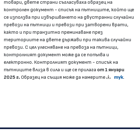
товари, двете страни съгласуваха образец на
контролен документ - списък на пътниците, който ще
се използва при извършването на двустранни случайни
превози на пътници и превози при затворени врати,
както и при транзитно преминаване през
териториите на двете държави при такива случайни
превози. С цел улесняване на превоза на пътници,
контролният документ може да се попълва и
електронно. Контролният документ - списък на
пътниците влиза в сила и ще се прилага
от 1 януари
2025 г.
Образец на същия може да намерите
тук
.
Изпълнителна агенция "Автомобилна администрация"