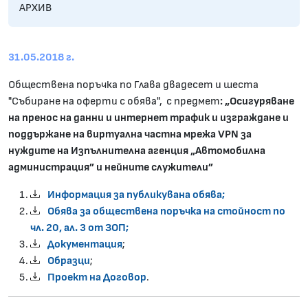
АРХИВ
31.05.2018 г.
Обществена поръчка по Глава двадесет и шеста
"Събиране на оферти с обява", с предмет
: „Осигуряване
на пренос на данни и интернет трафик и изграждане и
поддържане на виртуална частна мрежа VPN за
нуждите на Изпълнителна агенция „Автомобилна
администрация” и нейните служители”
Информация за публикувана обява;
Обява за обществена поръчка на стойност по
чл. 20, ал. 3 от ЗОП;
Документация
;
Образци
;
Проект на Договор
.