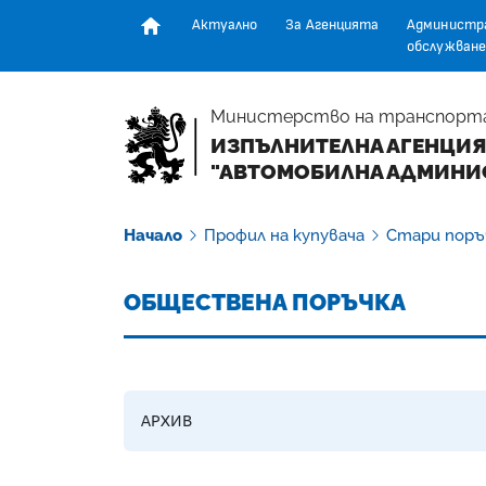
Актуално
За Агенцията
Администр
обслужване
Начална страница
Министерство на транспорт
ИЗПЪЛНИТЕЛНА АГЕНЦИЯ
"АВТОМОБИЛНА АДМИНИ
Начало
Профил на купувача
Стари поръ
ОБЩЕСТВЕНА ПОРЪЧКА
АРХИВ