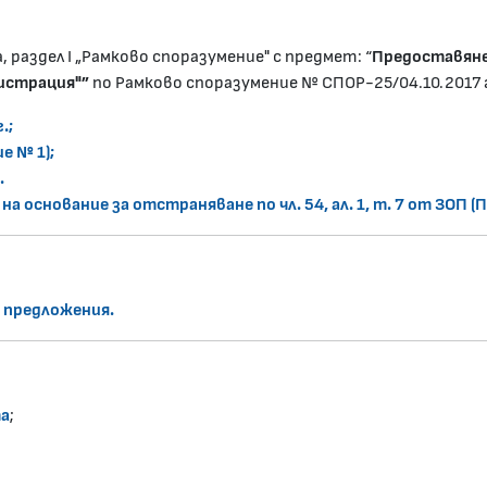
 раздел I „Рамково споразумение" с предмет: “
Предоставяне
истрация"
”
по Рамково споразумение № СПОР-25/04.10.2017 
.;
е № 1);
.
а основание за отстраняване по чл. 54, ал. 1, т. 7 от ЗОП (
 предложения.
та
;