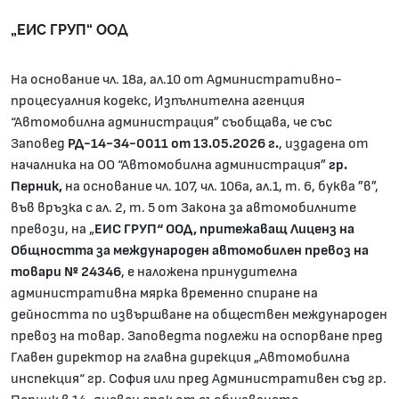
„ЕИС ГРУП“ ООД
На основание чл. 18а, ал.10 от Административно-
процесуалния кодекс, Изпълнителна агенция
“Автомобилна администрация” съобщава, че със
Заповед
РД-14-34-0011 от 13.05.2026 г.
, издадена от
началника на ОО “Автомобилна администрация”
гр.
Перник,
на основание чл. 107, чл. 106а, ал.1, т. 6, буква ”в”,
във връзка с ал. 2, т. 5 от Закона за автомобилните
превози, на „
ЕИС ГРУП“
ООД, притежаващ Лиценз на
Общността за международен автомобилен превоз на
товари № 24346
, е наложена принудителна
административна мярка временно спиране на
дейността по извършване на обществен международен
превоз на товар. Заповедта подлежи на оспорване пред
Главен директор на главна дирекция „Автомобилна
инспекция“ гр. София или пред Административен съд гр.