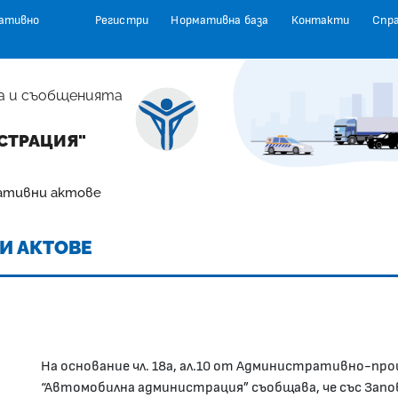
ативно
Регистри
Нормативна база
Контакти
Спр
а и съобщенията
СТРАЦИЯ"
ативни актове
И АКТОВЕ
На основание чл. 18а, ал.10 от Административно-про
“Автомобилна администрация” съобщава, че със Зап