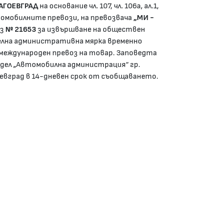
ЛАГОЕВГРАД
на основание чл. 107, чл. 106а, ал.1,
 автомобилните превози, на превозвача
„МИ -
нз
№ 21653
за извършване на обществен
елна административна мярка временно
международен превоз на товар. Заповедта
тдел „Автомобилна администрация“ гр.
оевград в 14-дневен срок от съобщаването.