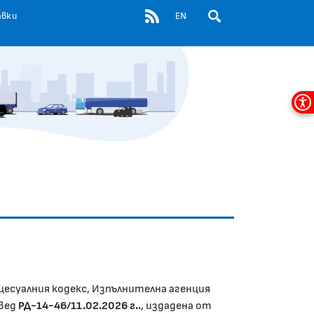
RSS
авки
EN
ОТВОРИ ПОЛЕ ЗА ТЪР
Мен
за
дос
цесуалния кодекс, Изпълнителна агенция
овед
РД-14-46/11.02.2026 г..
, издадена от