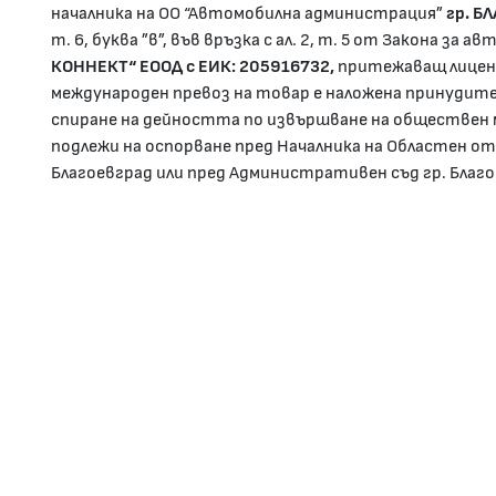
началника на ОО “Автомобилна администрация”
гр. Б
т. 6, буква ”в”, във връзка с ал. 2, т. 5 от Закона за
КОННЕКТ“ ЕООД с ЕИК: 205916732,
притежаващ лице
международен превоз на товар е наложена принудит
спиране на дейността по извършване на обществен 
подлежи на оспорване пред Началника на Областен о
Благоевград или пред Административен съд гр. Благ