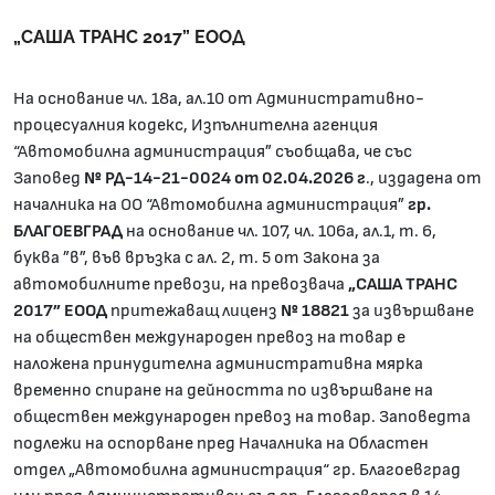
„САША ТРАНС 2017” ЕООД
На основание чл. 18а, ал.10 от Административно-
процесуалния кодекс, Изпълнителна агенция
“Автомобилна администрация” съобщава, че със
Заповед
№
РД-14-21-0024 от 02.04.2026 г
., издадена от
началника на ОО “Автомобилна администрация”
гр.
БЛАГОЕВГРАД
на основание чл. 107, чл. 106а, ал.1, т. 6,
буква ”в”, във връзка с ал. 2, т. 5 от Закона за
автомобилните превози, на превозвача
„САША ТРАНС
2017” ЕООД
притежаващ лиценз
№ 18821
за извършване
на обществен международен превоз на товар е
наложена принудителна административна мярка
временно спиране на дейността по извършване на
обществен международен превоз на товар. Заповедта
подлежи на оспорване пред Началника на Областен
отдел „Автомобилна администрация“ гр. Благоевград