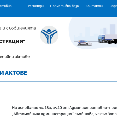
ативно
Регистри
Нормативна база
Контакти
Спр
а и съобщенията
СТРАЦИЯ"
ативни актове
И АКТОВЕ
На основание чл. 18а, ал.10 от Административно-про
„Автомобилна администрация“ съобщава, че със Зап