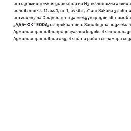
от изпълнителния директор на Изпълнителна агенци
основание чл. 11, ал. 1, т. 1, буква „б“ от Закона за
от лиценз на Общността за международен автомоби
„ЛДБ-ЮК“ ЕООД,
са прекратени. Заповедта подлежи на
Административнопроцесуалния кодекс в четиринаде
Административния съд, в чийто район се намира сед