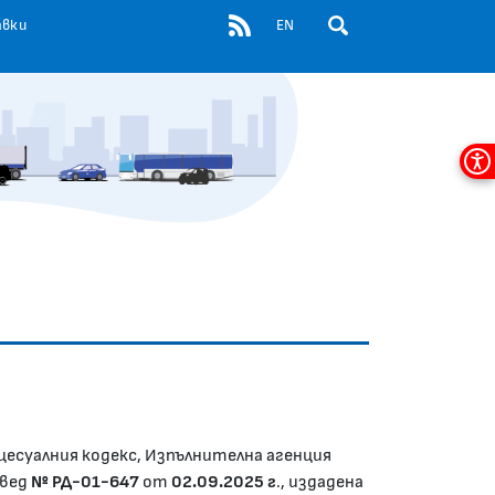
RSS
авки
EN
ОТВОРИ ПОЛЕ ЗА ТЪР
Мен
за
дос
цесуалния кодекс, Изпълнителна агенция
овед
№ РД-01-647
от
02.09.2025 г
., издадена