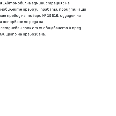
я „Автомобилна администрация“, на
 автомобилните превози, правата, произтичащи
лен превоз на товари №
15816,
издаден на
 оспорване по реда на
сетдневен срок от съобщаването ѝ пред
алището на превозвача.