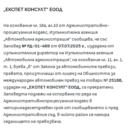
„ЕКСПЕТ КОНСУЛТ“ ЕООД
На основание чл. 18а, ал.10 от Административно-
процесуалния кодекс, Изпълнителна агенция
„Автомобилна администрация“ съобщава, че със
Заповед
№ РД-01-469
от
07.07.2025 г
., издадена от
изпълнителния директор на Изпълнителна агенция
„Автомобилна администрация“, на основание чл. 11, ал. 1,
т. 1, буква „б“ от Закона за автомобилните превози,
правата, произтичащи от лиценз на Общността за
международен автомобилен превоз на товари №
25188,
издаден на
„ЕКСПЕТ КОНСУЛТ“ ЕООД,
са прекратени.
Заповедта подлежи на оспорване по реда на
Административнопроцесуалния кодекс в
четиринадесетдневен срок от съобщаването ѝ пред
Административния съд, в чийто район се намира
седалището на превозвача.