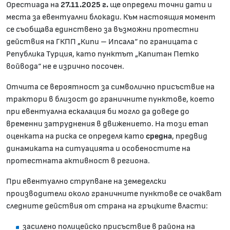
Орестиада на
27.11.2025 г.
ще определи точни дати и
места за евентуални блокади. Към настоящия момент
се съобщава единствено за възможни протестни
действия на ГКПП „Кипи – Ипсала“ по границата с
Република Турция, като пунктът „Капитан Петко
войвода“ не е изрично посочен.
Отчита се вероятност за символично присъствие на
трактори в близост до граничните пунктове, което
при евентуална ескалация би могло да доведе до
временни затруднения в движението. На този етап
оценката на риска се определя като
средна
, предвид
динамиката на ситуацията и особеностите на
протестната активност в региона.
При евентуално струпване на земеделски
производители около граничните пунктове се очакват
следните действия от страна на гръцките власти:
засилено полицейско присъствие в района на