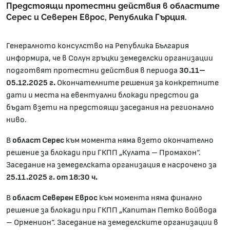
Предстоящи протестни действия в областите
Серес и Северен Еврос, Република Гърция.
Генералното консулство на Република България
информира, че в Солун гръцки земеделски организации
подготвят протестни действия в периода
30.11–
05.12.2025 г.
Окончателните решения за конкретните
дати и места на евентуални блокади предстои да
бъдат взети на предстоящи заседания на регионално
ниво.
В
област Серес
към момента няма взето окончателно
решение за блокади при ГКПП „Кулата – Промахон“.
Заседание на земеделската организация е насрочено за
25.11.2025 г. от 18:30 ч.
В
област Северен Еврос
към момента няма финално
решение за блокади при ГКПП „Капитан Петко войвода
– Орменион“. Заседание на земеделските организации в