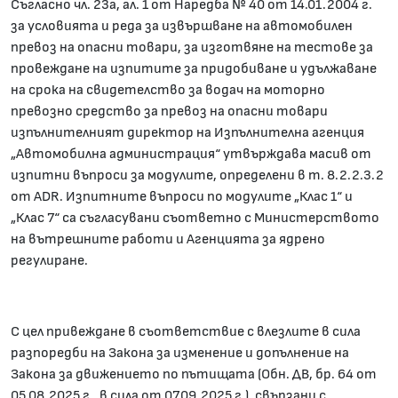
Съгласно чл. 23а, ал. 1 от Наредба № 40 от 14.01.2004 г.
за условията и реда за извършване на автомобилен
превоз на опасни товари, за изготвяне на тестове за
провеждане на изпитите за придобиване и удължаване
на срока на свидетелство за водач на моторно
превозно средство за превоз на опасни товари
изпълнителният директор на Изпълнителна агенция
„Автомобилна администрация“ утвърждава масив от
изпитни въпроси за модулите, определени в т. 8.2.2.3.2
от ADR. Изпитните въпроси по модулите „Клас 1“ и
„Клас 7“ са съгласувани съответно с Министерството
на вътрешните работи и Агенцията за ядрено
регулиране.
С цел привеждане в съответствие с влезлите в сила
разпоредби на Закона за изменение и допълнение на
Закона за движението по пътищата (Обн. ДВ, бр. 64 от
05.08.2025 г., в сила от 07.09.2025 г.), свързани с