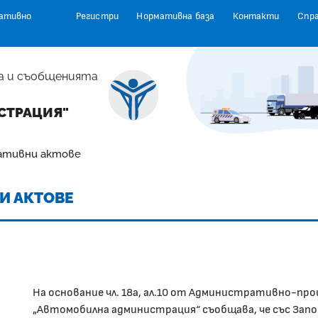
ативно
Регистри
Нормативна база
Контакти
Спр
а и съобщенията
СТРАЦИЯ"
ативни актове
И АКТОВЕ
На основание чл. 18а, ал.10 от Административно-про
„Автомобилна администрация“ съобщава, че със Зап