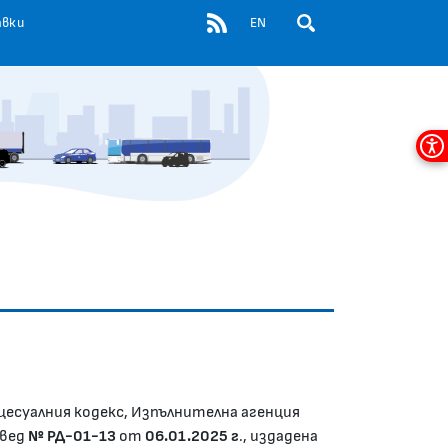
RSS
авки
EN
ОТВОРИ ПОЛЕ ЗА ТЪР
Мен
за
дос
цесуалния кодекс, Изпълнителна агенция
овед
№ РД-01-13
от
06.01.2025 г
., издадена