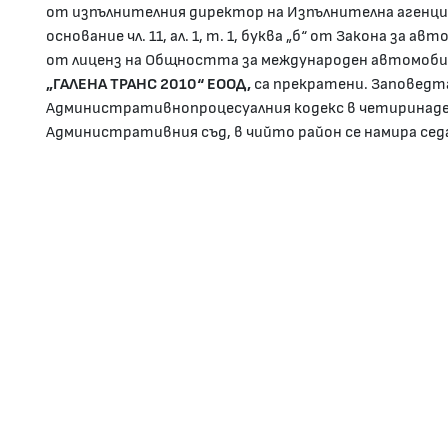
от изпълнителния директор на Изпълнителна агенци
основание чл. 11, ал. 1, т. 1, буква „б“ от Закона за
от лиценз на Общността за международен автомоби
„ГАЛЕНА ТРАНС 2010“ ЕООД,
са прекратени. Заповедта
Административнопроцесуалния кодекс в четиринаде
Административния съд, в чийто район се намира сед