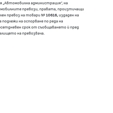
я „Автомобилна администрация“, на
 автомобилните превози, правата, произтичащи
лен превоз на товари №
10616,
издаден на
 подлежи на оспорване по реда на
сетдневен срок от съобщаването ѝ пред
алището на превозвача.