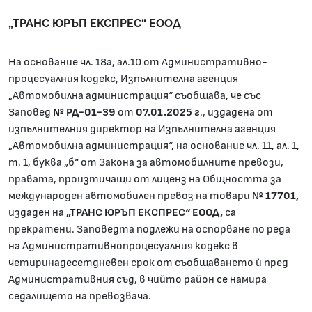
„ТРАНС ЮРЪП ЕКСПРЕС“ ЕООД
На основание чл. 18а, ал.10 от Административно-
процесуалния кодекс, Изпълнителна агенция
„Автомобилна администрация“ съобщава, че със
Заповед
№ РД-01-39
от
07.01.2025 г
., издадена от
изпълнителния директор на Изпълнителна агенция
„Автомобилна администрация“, на основание чл. 11, ал. 1,
т. 1, буква „б“ от Закона за автомобилните превози,
правата, произтичащи от лиценз на Общността за
международен автомобилен превоз на товари №
17701,
издаден на
„ТРАНС ЮРЪП ЕКСПРЕС“ ЕООД,
са
прекратени. Заповедта подлежи на оспорване по реда
на Административнопроцесуалния кодекс в
четиринадесетдневен срок от съобщаването ѝ пред
Административния съд, в чийто район се намира
седалището на превозвача.