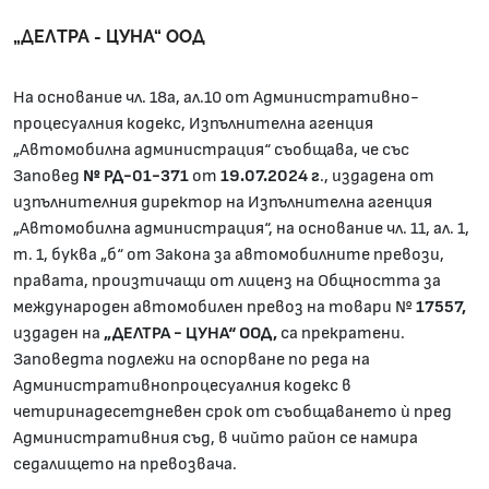
„ДЕЛТРА - ЦУНА“ ООД
На основание чл. 18а, ал.10 от Административно-
процесуалния кодекс, Изпълнителна агенция
„Автомобилна администрация“ съобщава, че със
Заповед
№ РД-01-
371
от
19.07.2024 г
., издадена от
изпълнителния директор на Изпълнителна агенция
„Автомобилна администрация“, на основание чл. 11, ал. 1,
т. 1, буква „б“ от Закона за автомобилните превози,
правата, произтичащи от лиценз на Общността за
международен автомобилен превоз на товари №
17557,
издаден на
„ДЕЛТРА - ЦУНА“ ООД,
са прекратени.
Заповедта подлежи на оспорване по реда на
Административнопроцесуалния кодекс в
четиринадесетдневен срок от съобщаването ѝ пред
Административния съд, в чийто район се намира
седалището на превозвача.