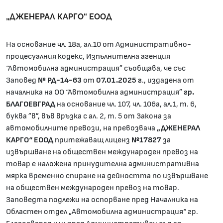
„ДЖЕНЕРАЛ КАРГО“ ЕООД
На основание чл. 18а, ал.10 от Административно-
процесуалния кодекс, Изпълнителна агенция
“Автомобилна администрация” съобщава, че със
Заповед
№
РД-14-63
от
07.01.2025
г
., издадена от
началника на ОО “Автомобилна администрация”
гр.
БЛАГОЕВГРАД
на основание чл. 107, чл. 106а, ал.1, т. 6,
буква ”в”, във връзка с ал. 2, т. 5 от Закона за
автомобилните превози, на превозвача
„ДЖЕНЕРАЛ
КАРГО“ ЕООД
притежаващ лиценз
№17827
за
извършване на обществен международен превоз на
товар е наложена принудителна административна
мярка временно спиране на дейността по извършване
на обществен международен превоз на товар.
Заповедта подлежи на оспорване пред Началника на
Областен отдел „Автомобилна администрация“ гр.