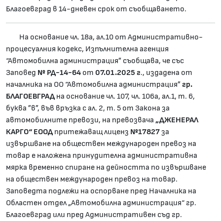
Благоевград в 14-дневен срок от съобщаването.
На основание чл. 18а, ал.10 от Административно-
процесуалния кодекс, Изпълнителна агенция
“Автомобилна администрация” съобщава, че със
Заповед
№
РД-14-64
от
07.01.2025
г
., издадена от
началника на ОО “Автомобилна администрация”
гр.
БЛАГОЕВГРАД
на основание чл. 107, чл. 106а, ал.1, т. 6,
буква ”в”, във връзка с ал. 2, т. 5 от Закона за
автомобилните превози, на превозвача
„ДЖЕНЕРАЛ
КАРГО“ ЕООД
притежаващ лиценз
№17827
за
извършване на обществен международен превоз на
товар е наложена принудителна административна
мярка временно спиране на дейността по извършване
на обществен международен превоз на товар.
Заповедта подлежи на оспорване пред Началника на
Областен отдел „Автомобилна администрация“ гр.
Благоевград или пред Административен съд гр.