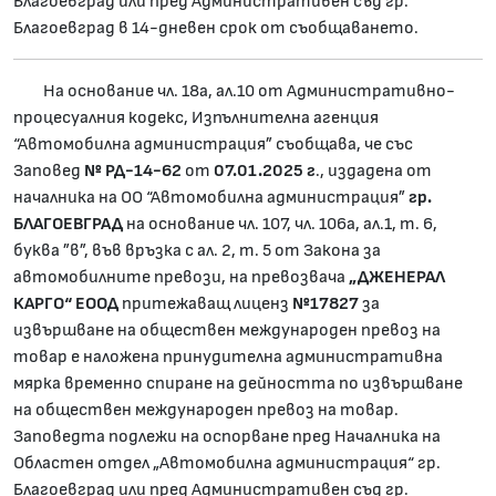
Благоевград или пред Административен съд гр.
Благоевград в 14-дневен срок от съобщаването.
На основание чл. 18а, ал.10 от Административно-
процесуалния кодекс, Изпълнителна агенция
“Автомобилна администрация” съобщава, че със
Заповед
№
РД-14-62
от
07.01.2025
г
., издадена от
началника на ОО “Автомобилна администрация”
гр.
БЛАГОЕВГРАД
на основание чл. 107, чл. 106а, ал.1, т. 6,
буква ”в”, във връзка с ал. 2, т. 5 от Закона за
автомобилните превози, на превозвача
„ДЖЕНЕРАЛ
КАРГО“ ЕООД
притежаващ лиценз
№17827
за
извършване на обществен международен превоз на
товар е наложена принудителна административна
мярка временно спиране на дейността по извършване
на обществен международен превоз на товар.
Заповедта подлежи на оспорване пред Началника на
Областен отдел „Автомобилна администрация“ гр.
Благоевград или пред Административен съд гр.