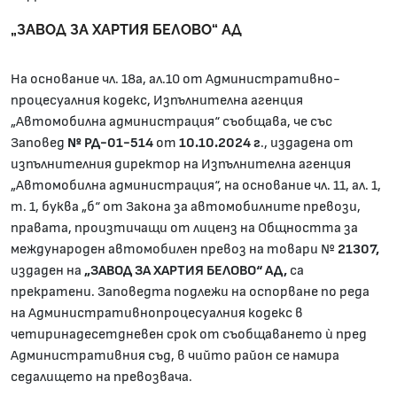
„ЗАВОД ЗА ХАРТИЯ БЕЛОВО“ АД
На основание чл. 18а, ал.10 от Административно-
процесуалния кодекс, Изпълнителна агенция
„Автомобилна администрация“ съобщава, че със
Заповед
№ РД-01-51
4
от
10.10.2024 г
., издадена от
изпълнителния директор на Изпълнителна агенция
„Автомобилна администрация“, на основание чл. 11, ал. 1,
т. 1, буква „б“ от Закона за автомобилните превози,
правата, произтичащи от лиценз на Общността за
международен автомобилен превоз на товари №
21307,
издаден на
„ЗАВОД ЗА ХАРТИЯ БЕЛОВО“
АД,
са
прекратени. Заповедта подлежи на оспорване по реда
на Административнопроцесуалния кодекс в
четиринадесетдневен срок от съобщаването ѝ пред
Административния съд, в чийто район се намира
седалището на превозвача.