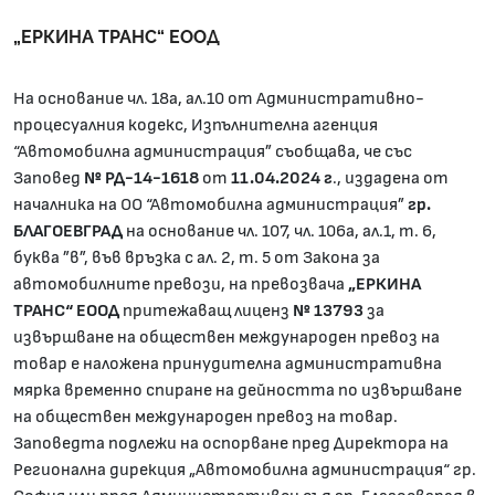
„ЕРКИНА ТРАНС“ ЕООД
На основание чл. 18а, ал.10 от Административно-
процесуалния кодекс, Изпълнителна агенция
“Автомобилна администрация” съобщава, че със
Заповед
№ РД-14-1618
от
11.04.2024 г
., издадена от
началника на ОО “Автомобилна администрация”
гр.
БЛАГОЕВГРАД
на основание чл. 107, чл. 106а, ал.1, т. 6,
буква ”в”, във връзка с ал. 2, т. 5 от Закона за
автомобилните превози, на превозвача
„ЕРКИНА
ТРАНС“ ЕООД
притежаващ лиценз
№ 13793
за
извършване на обществен международен превоз на
товар е наложена принудителна административна
мярка временно спиране на дейността по извършване
на обществен международен превоз на товар.
Заповедта подлежи на оспорване пред Директора на
Регионална дирекция „Автомобилна администрация“ гр.