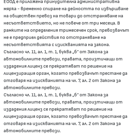
ЕООД е приложена принудителна административна
мярка - временно спиране на дейността по извършване
на обществен превоз на товари до отстраняване на
несъответствието, но не повече от три месеца. В
рамките на определения тримесечен срок, превозвачът
не е предприел действия по отстраняване на
несъответствията с изискванията на закона.
Съгласно чл. 11, ал. 1, т. 1, буква „б“ от Закона за
автомобилните превози, правата, произтичащи от
издадения лиценз се прекратяват по решение на
лицензиращия орган, когато превозвачът престане да
отговаря на изискванията на чл. 7, ал. 2 от Закона за
автомобилните превози.
Съгласно чл. 11, ал. 1, т. 1, буква „б“ от Закона за
автомобилните превози, правата, произтичащи от
издадения лиценз се прекратяват по решение на
лицензиращия орган, когато превозвачът престане да
отговаря на изискванията на чл. 7, ал. 2 от Закона за
автомобилните превози.