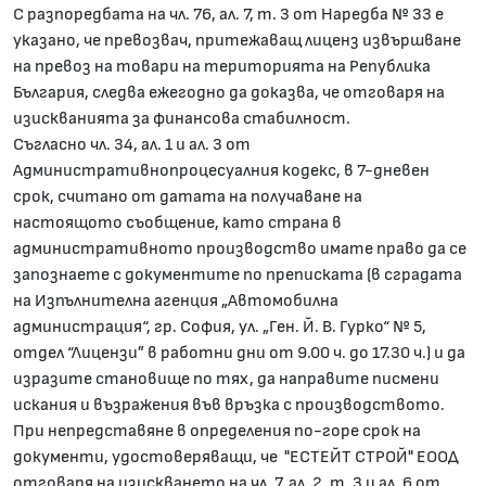
С разпоредбата на чл. 76, ал. 7, т. 3 от Наредба № 33 е
указано, че превозвач, притежаващ лиценз извършване
на превоз на товари на територията на Република
България, следва ежегодно да доказва, че отговаря на
изискванията за финансова стабилност.
Съгласно чл. 34, ал. 1 и ал. 3 от
Административнопроцесуалния кодекс, в 7-дневен
срок, считано от датата на получаване на
настоящото съобщение, като страна в
административното производство имате право да се
запознаете с документите по преписката (в сградата
на Изпълнителна агенция „Автомобилна
администрация“, гр. София, ул. „Ген. Й. В. Гурко“ № 5,
отдел “Лицензи” в работни дни от 9.00 ч. до 17.30 ч.) и да
изразите становище по тях, да направите писмени
искания и възражения във връзка с производството.
При непредставяне в определения по-горе срок на
документи, удостоверяващи, че "ЕСТЕЙТ СТРОЙ" ЕООД
отговаря на изискването на чл. 7, ал. 2, т. 3 и ал. 6 от