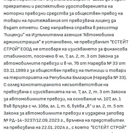
прекратени и респективно удостоверенията на
моторни превозни средства за обществен превоз на
товари на притежавания от превозвача лиценз да
бъдат отнети. След направена справка в регистър
“Лицензи” на Изпълнителна агенция “Автомобилна
администрация” е установено, че превозвачът "ЕСТЕЙТ
СТРОЙ" ЕООД не отговаря на изискването за финансова
стабилност, посочено в чл. 7, ал. 2, т. 3 от Закона за
автомобилните превози и в чл. 76 от Наредба № 33 от
03.11.1999 г за обществен превоз на пътници и товари
на територията на Република България (Наредба № 33).
С оглед констатираното несъответствие на
превозвача с изискванията на чл. 7, ал. 2, т. 3 от Закона
за автомобилните превози, на основание чл. 107, ал. 1
във връзка с чл. 106а, ал. 1, т. 6, буква „в“ и ал. 2, т. 5 от
Закона за автомобилните превози е издадена заповед
№ РД-14-3237/12.09.2023 г., връчена на представител
на превозвача на 22.01.2024 г., с която "ЕСТЕЙТ СТРОЙ"