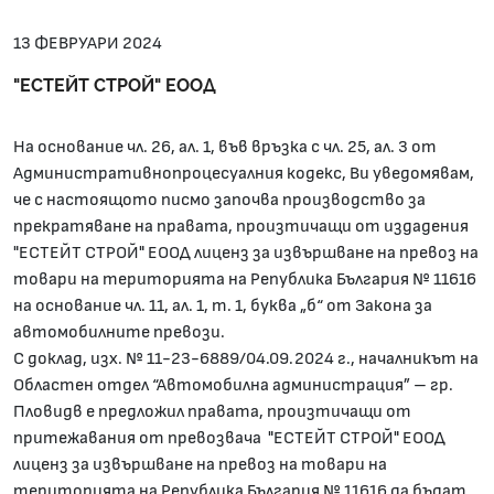
13 ФЕВРУАРИ 2024
"ЕСТЕЙТ СТРОЙ" ЕООД
На основание чл. 26, ал. 1, във връзка с чл. 25, ал. 3 от
Административнопроцесуалния кодекс, Ви уведомявам,
че с настоящото писмо започва производство за
прекратяване на правата, произтичащи от издадения
"ЕСТЕЙТ СТРОЙ" ЕООД лиценз за извършване на превоз на
товари на територията на Република България № 11616
на основание чл. 11, aл. 1, т. 1, буква „б“ от Закона за
автомобилните превози.
С доклад, изх. № 11-23-6889/04.09.2024 г., началникът на
Областен отдел “Автомобилна администрация” – гр.
Пловидв е предложил правата, произтичащи от
притежавания от превозвача "ЕСТЕЙТ СТРОЙ" ЕООД
лиценз за извършване на превоз на товари на
територията на Република България № 11616 да бъдат