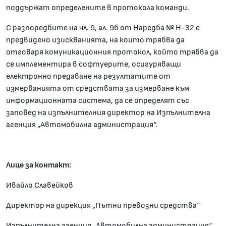
поддържат определените в протокола команди.
С разпоредбите на чл. 9, ал. 9б от Наредба № Н-32 е
предвидено изискванията, на които трябва да
отговаря комуникационния протокол, който трябва да
се имплементира в софтуерите, осигуряващи
електронно предаване на резултатите от
измерванията от средствата за измерване към
информационната система, да се определят със
заповед на изпълнителния директор на Изпълнителна
агенция „Автомобилна администрация“.
Лице за контакт:
Ивайло Славейков
Директор на дирекция „Пътни превозни средства“
Изпълнителна агенция „Автомобилна администрация“