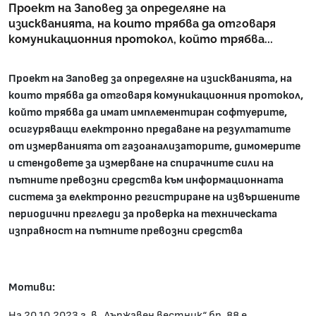
Проект на Заповед за определяне на
изискванията, на които трябва да отговаря
комуникационния протокол, който трябва...
Проект на Заповед за определяне на изискванията, на
които трябва да отговаря комуникационния протокол,
който трябва да имат имплементиран софтуерите,
осигуряващи електронно предаване на резултатите
от измерванията от газоанализаторите, димомерите
и стендовете за измерване на спирачните сили на
пътните превозни средства към информационната
система за електронно регистриране на извършените
периодични прегледи за проверка на техническата
изправност на пътните превозни средства
Мотиви:
На 20.10.2023 г. в „Държавен вестник“ бр. 88 е