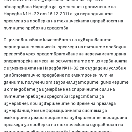
обнародвана Наредба за изменение и допълнение на
Наредба № Н-32 от 16.12.2011 г. за периодичните
прегледи за проверка на техническата изправност на
пътните превозни средства.
С цел повишаване качеството на извършваните
периодични технически прегледи на пътните превозни
средства чрез предотвратяване на нерегламентирана
операторска намеса на резултатите от измерванията
с измененията на Наредба № Н-32 са създадени условия
за автоматично предаване по електронен път на
данните, получени от газоанализаторите, димомерите
и стендовете за измерване на спирачните сили на
пътните превозни средства (средствата за
измеравне), при извършените по време на прегледа
измервания, към информационната система за
електронно регистриране на извършените периодични
прегледи за проверка на техническата изправност на
пътните превозни средства (информационната