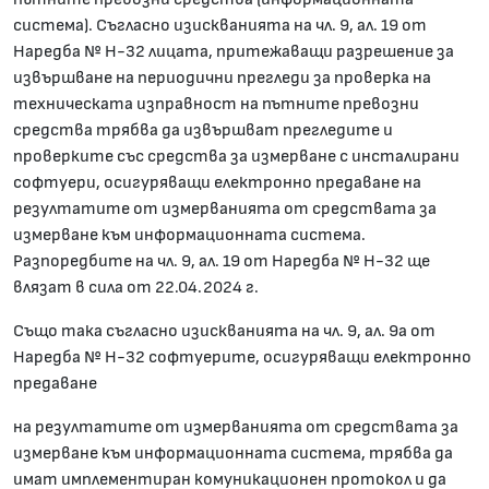
система). Съгласно изискванията на чл. 9, ал. 19 от
Наредба № Н-32 лицата, притежаващи разрешение за
извършване на периодични прегледи за проверка на
техническата изправност на пътните превозни
средства трябва да извършват прегледите и
проверките със средства за измерване с инсталирани
софтуери, осигуряващи електронно предаване на
резултатите от измерванията от средствата за
измерване към информационната система.
Разпоредбите на чл. 9, ал. 19 от Наредба № Н-32 ще
влязат в сила от 22.04.2024 г.
Също така съгласно изискванията на чл. 9, ал. 9а от
Наредба № Н-32 софтуерите, осигуряващи електронно
предаване
на резултатите от измерванията от средствата за
измерване към информационната система, трябва да
имат имплементиран комуникационен протокол и да