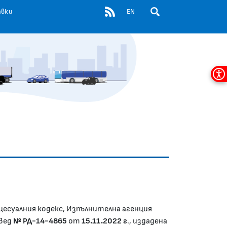
RSS
авки
EN
ОТВОРИ ПОЛЕ ЗА ТЪР
Мен
за
дос
цесуалния кодекс, Изпълнителна агенция
овед
№ РД-14-4865
от
15.11.2022 г
., издадена