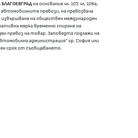
. БЛАГОЕВГРАД
на основание чл. 107, чл. 106а,
на за автомобилните превози, на превозвача
а извършване на обществен международен
ративна мярка временно спиране на
н превоз на товар. Заповедта подлежи на
Автомобилна администрация“ гр. София или
вен срок от съобщаването.