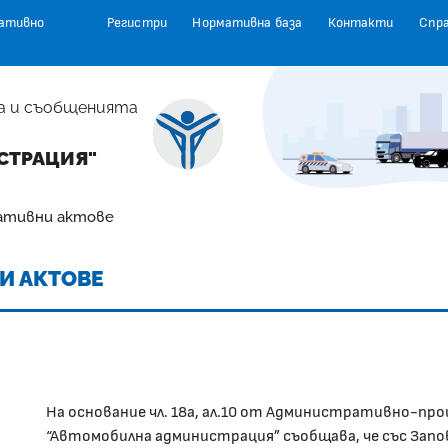
ативно
Регистри
Нормативна база
Контакти
Спр
а и съобщенията
СТРАЦИЯ"
ативни актове
И АКТОВЕ
На основание чл. 18а, ал.10 от Административно-про
“Автомобилна администрация” съобщава, че със Зап