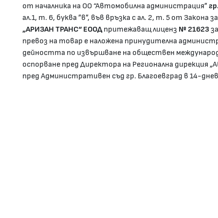
от началника на ОО “Автомобилна администрация”
гр
ал.1, т. 6, буква ”в”, във връзка с ал. 2, т. 5 от Зако
„АРИЗАН ТРАНС“ ЕООД
притежаващ лиценз
№ 21623
з
превоз на товар е наложена принудителна админист
дейността по извършване на обществен международе
оспорване пред Директора на Регионална дирекция „
пред Административен съд гр. Благоевград в 14-дне