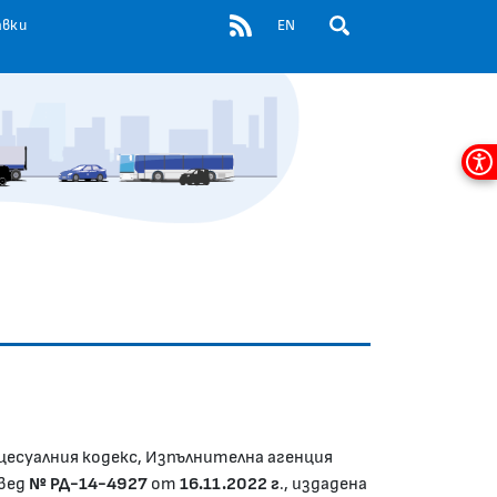
RSS
авки
EN
ОТВОРИ ПОЛЕ ЗА ТЪР
Мен
за
дос
цесуалния кодекс, Изпълнителна агенция
овед
№ РД-14-4927
от
16.11.2022 г
., издадена