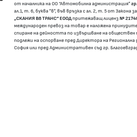
от началника на ОО “Автомобилна администрация”
гр
ал.1, т. 6, буква ”в”, във връзка с ал. 2, т. 5 от Зако
„СКАНИЯ В8 ТРАНС“ ЕООД
притежаващ лиценз
№ 2174
международен превоз на товар е наложена принудит
спиране на дейността по извършване на обществен 
подлежи на оспорване пред Директора на Регионална
София или пред Административен съд гр. Благоевгра