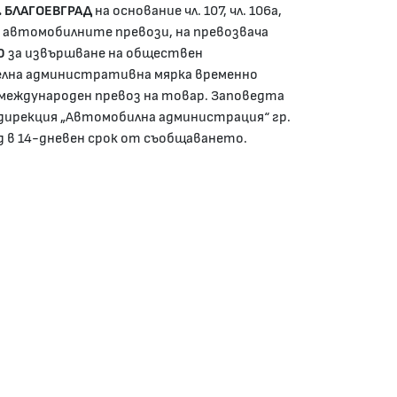
. БЛАГОЕВГРАД
на основание чл. 107, чл. 106а,
на за автомобилните превози, на превозвача
0
за извършване на обществен
елна административна мярка временно
международен превоз на товар. Заповедта
 дирекция „Автомобилна администрация“ гр.
д в 14-дневен срок от съобщаването.