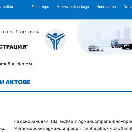
ативно
Регистри
Нормативна база
Контакти
Спр
а и съобщенията
СТРАЦИЯ"
ативни актове
И АКТОВЕ
На основание чл. 18а, ал.10 от Административно-про
“Автомобилна администрация” съобщава, че със Зап
С“