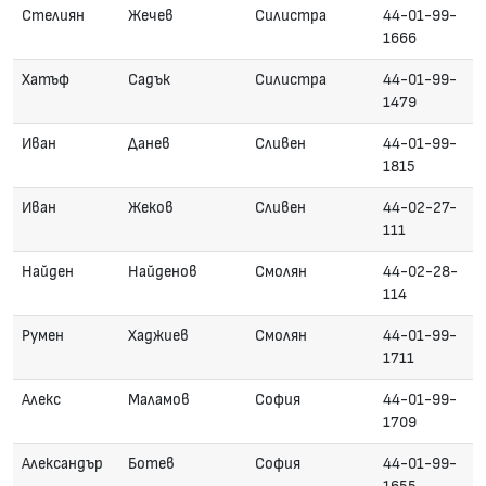
Стелиян
Жечев
Силистра
44-01-99-
1666
Хатъф
Садък
Силистра
44-01-99-
1479
Иван
Данев
Сливен
44-01-99-
1815
Иван
Жеков
Сливен
44-02-27-
111
Найден
Найденов
Смолян
44-02-28-
114
Румен
Хаджиев
Смолян
44-01-99-
1711
Алекс
Маламов
София
44-01-99-
1709
Александър
Ботев
София
44-01-99-