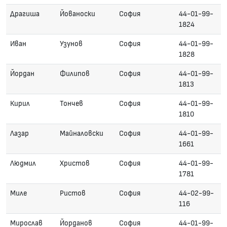
Драгиша
Йованоски
София
44-01-99-
1824
Иван
Узунов
София
44-01-99-
1828
Йордан
Филипов
София
44-01-99-
1813
Кирил
Тончев
София
44-01-99-
1810
Лазар
Майналовски
София
44-01-99-
1661
Людмил
Христов
София
44-01-99-
1781
Миле
Ристов
София
44-02-99-
116
Мирослав
Йорданов
София
44-01-99-