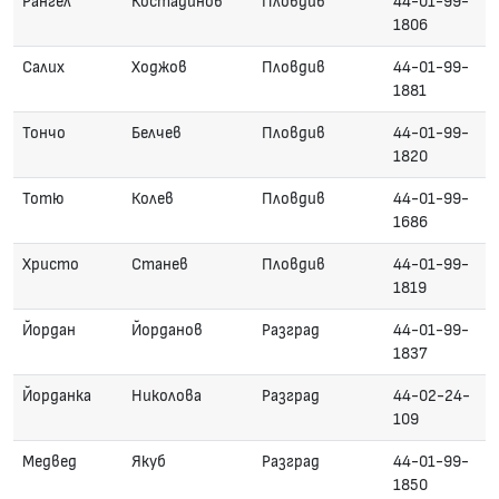
Рангел
Костадинов
Пловдив
44-01-99-
1806
Салих
Ходжов
Пловдив
44-01-99-
1881
Тончо
Белчев
Пловдив
44-01-99-
1820
Тотю
Колев
Пловдив
44-01-99-
1686
Христо
Станев
Пловдив
44-01-99-
1819
Йордан
Йорданов
Разград
44-01-99-
1837
Йорданка
Николова
Разград
44-02-24-
109
Медвед
Якуб
Разград
44-01-99-
1850