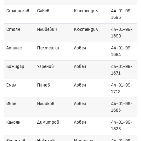
Станислав
Савев
Кюстендил
44-01-99-
1696
Стоян
Илийевич
Кюстендил
44-01-99-
1699
Атанас
Пелтешки
Ловеч
44-01-99-
1684
Божидар
Угренов
Ловеч
44-01-99-
1671
Емил
Панов
Ловеч
44-01-99-
1712
Иван
Илийков
Ловеч
44-01-99-
1685
Калоян
Димитров
Ловеч
44-01-99-
1823
Венислав
Николов
Монтана
44-01-99-