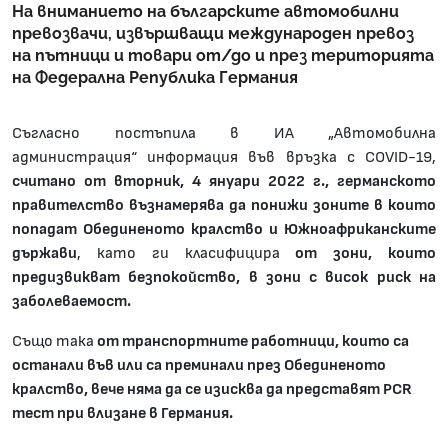
На вниманието на българските автомобилни
превозвачи, извършващи международен превоз
на пътници и товари от/до и през територията
на Федерална Република Германия
Съгласно постъпила в ИА „Автомобилна
администрация“ информация във връзка с COVID-19,
считано от вторник, 4 януари 2022 г., германското
правителство възнамерява да понижи зоните в които
попадат Обединеното кралство и Южноафриканските
държави
, като ги класифицира
от зони, които
предизвикват безпокойство, в зони с висок риск на
заболеваемост.
Също така
от транспортните работници, които са
останали във или са преминали през Обединеното
кралство, вече няма да се изисква да представят PCR
тест при влизане в Германия.