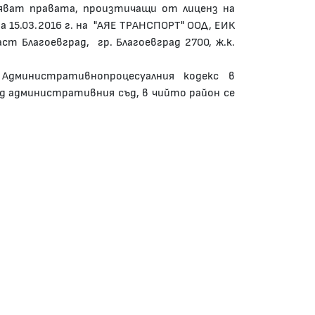
яват правата, произтичащи от лиценз на
 15.03.2016 г. нa "АЯЕ ТРАНСПОРТ" ООД, ЕИК
аст Благоевград, гр. Благоевград 2700, ж.к.
Административнопроцесуалния кодекс в
д административния съд, в чийто район се