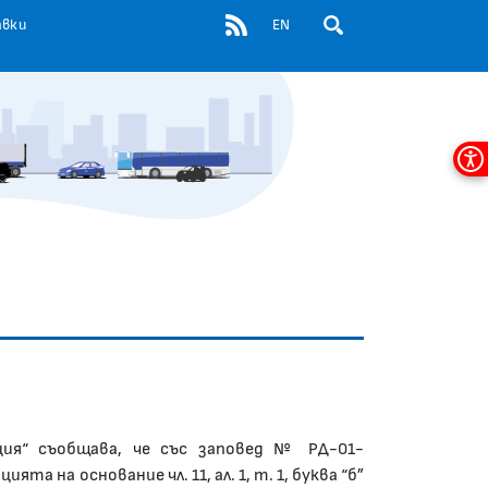
RSS
авки
EN
ОТВОРИ ПОЛЕ ЗА ТЪР
Мен
за
дос
ция“ съобщава, че със заповед № РД-01-
та на основание чл. 11, aл. 1, т. 1, буква “б”