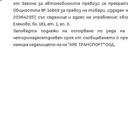
от Закона за автомобилните превози се прекрат
Общността № 14849 за превоз на товари, издаден на
203642357, със седалище и адрес на управление: обл
Еленово, бл. 181, ет. 1, ап. 3.
Заповедта подлежи на оспорване по реда на 
четиринадесетдневен срок от съобщаването й пре
намира седалището на на "АЯЕ ТРАНСПОРТ" ООД.