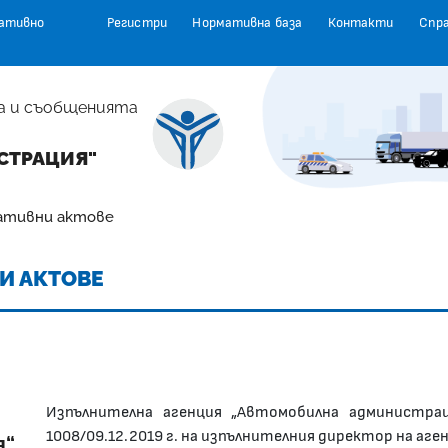
ативно
Регистри
Нормативна база
Контакти
Спр
а и съобщенията
СТРАЦИЯ"
ативни актове
И АКТОВЕ
Изпълнителна агенция „Автомобилна администра
1008/09.12.2019 г. на изпълнителния директор на агенция
я“