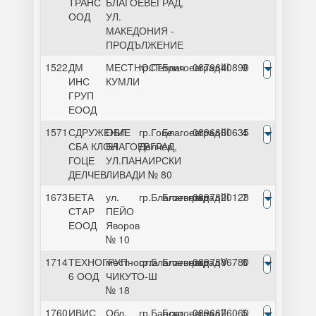
ТРАНС
БЛАГОЕВЕГРАД,
ООД
УЛ.
МАКЕДОНИЯ -
ПРОДЪЛЖЕНИЕ
1522
ДМ
МЕСТНОСТ
гр.Петрич
Благоевград
0879640890
III
9
ИНС
КУМЛИ
ГРУП
ЕООД
1571
СДРУЖЕНИЕ
ОБЛ.
гр.Гоце
Благоевград
0896660635
III
4
СБА КЛОН
БЛАГОЕВГРАД,
Делчев
ГОЦЕ
УЛ.ПАНАИРСКИ
ДЕЛЧЕВ
ЛИВАДИ № 80
1673
БЕТА
ул.
гр.Благоевград
Благоевград
0897820128
III
7
СТАР
ПЕЙО
ЕООД
Яворов
№ 10
1714
ТЕХНОГРУП
местността
гр.Благоевград
Благоевград
0897886780
V
8
6 ООД
ЧИКУТО-Ш
№ 18
1760
ИВИС
Обл.
гр.Банско
Благоевград
0896676060
II
5