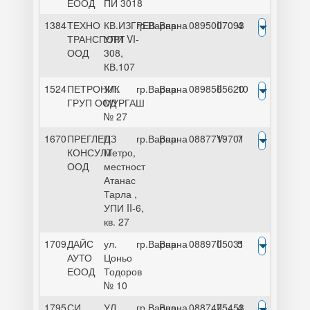
ЕООД
ПИ 3018
1384
ТЕХНО
КВ.ИЗГРЕВ
гр.Варна
Варна
0895007093
II
4
ТРАНСПОРТ
УПИ VI-
ООД
308,
КВ.107
1524
ПЕТРОНИК
УЛ.
гр.Варна
Варна
0898565620
II
10
ГРУП ООД
МУРГАШ
№ 27
1670
ПРЕГЛЕД
ПЗ
гр.Варна
Варна
0887719701
V
7
КОНСУЛТ
Метро,
ООД
местност
Атанас
Тарла ,
УПИ II-6,
кв. 27
1709
ДАЙС
ул.
гр.Варна
Варна
0889705031
II
5
АУТО
Цоньо
ЕООД
Тодоров
№ 10
1795
СИ
УЛ.
гр.Варна
Варна
0887475453
II
4