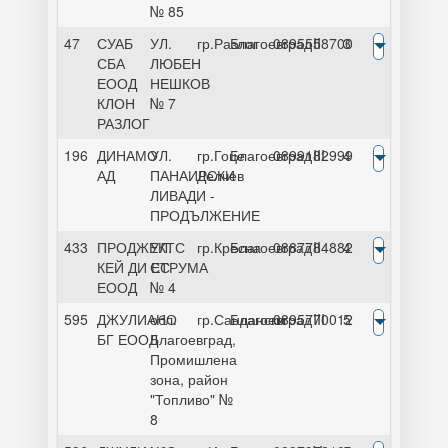
№ 85
47
СУАБ
УЛ.
гр.Разлог
Благоевград
0895558700
II
3
СБА
ЛЮБЕН
ЕООД
НЕШКОВ
КЛОН
№ 7
РАЗЛОГ
196
ДИНАМО
УЛ.
гр.Гоце
Благоевград
0899182999
III
4
АД
ПАНАИРСКИ
Делчев
ЛИВАДИ -
ПРОДЪЛЖЕНИЕ
433
ПРОДЖЕКТС
УЛ.
гр.Кресна
Благоевград
0887784882
II
4
КЕЙ ДИ ЕС
СТРУМА
ЕООД
№ 4
595
ДЖУЛИАНО
обл.
гр.Сандански
Благоевград
0895770012
III
5
БГ ЕООД
Благоевград,
Промишлена
зона, район
"Топливо" №
8