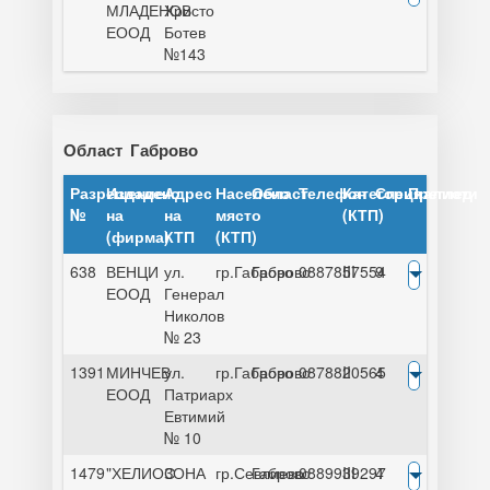
МЛАДЕНОВ
Христо
ЕООД
Ботев
№143
Област
Габрово
Разрешение
Издадено
Адрес
Населено
Област
Телефон
Категория
Специалисти
Преглед
№
на
на
място
(КТП)
(фирма)
КТП
(КТП)
638
ВЕНЦИ
ул.
гр.Габрово
Габрово
0887857554
III
9
ЕООД
Генерал
Николов
№ 23
1391
МИНЧЕВ
ул.
гр.Габрово
Габрово
0878820565
II
4
ЕООД
Патриарх
Евтимий
№ 10
1479
"ХЕЛИОС
ЗОНА
гр.Севлиево
Габрово
0889939297
III
4