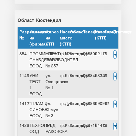
Област
Кюстендил
Разрешение
Издадено
Адрес
Населено
Област
Телефон
Категория
Специалисти
Преглед
№
на
на
място
(КТП)
(фирма)
КТП
(КТП)
854
ПРОМИШЛЕНО
УЛ. УЛ. ЦАР
гр.Кюстендил
Кюстендил
0888002110
III
7
СНАБДЯВАНЕ
ОСВОБОДИТЕЛ
ЕООД
№ 257
1146
УНИ
ул.
гр.Кюстендил
Кюстендил
0888453346
II
5
ТЕСТ
Овощарска
1
№ 1
ЕООД
1412
''ПЛАМ И
ул.
гр.Дупница
Кюстендил
0888609093
III
12
СИНОВЕ''
Хемус
ЕООД
№ 3
1426
ТЕХНОПРЕД
УЛ.
гр.Кюстендил
Кюстендил
0887164416
II
3
ООД
РАКОВСКА