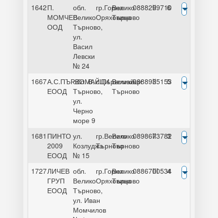
1642
П.
обл.
гр.Горна
Велико
0888299710
II
6
МОМЧЕВ
Велико
Оряховица
Търново
ООД
Търново,
ул.
Васил
Левски
№ 24
1667
А.С.ПЪРВОМАЙЦИ
обл. В.
с.Първомайци
Велико
0888935153
II
5
ЕООД
Търново,
Търново
ул.
Черно
море 9
1681
ПИНТО
ул.
гр.Велико
Велико
0898673782
II
3
2009
Козлуджа
Търново
Търново
ЕООД
№ 15
1727
ЛИЧЕВ
обл.
гр.Горна
Велико
0886700534
III
4
ГРУП
Велико
Оряховица
Търново
ЕООД
Търново,
ул. Иван
Момчилов