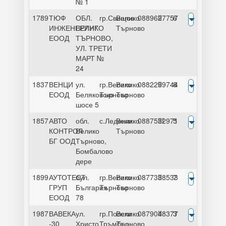
№ 1
1789
ТЮФ
ОБЛ.
гр.Свищов
Велико
0889627757
II
6
ИНЖЕНЕРИНГ
ВЕЛИКО
Търново
ЕООД
ТЪРНОВО,
УЛ. ТРЕТИ
МАРТ №
24
1837
ВЕНЦИ
ул.
гр.Велико
Велико
0882299744
II
8
ЕООД
Беляковско
Търново
Търново
шосе 5
1857
АВТО
обл.
с.Леденик
Велико
0887532971
III
5
КОНТРОЛ
Велико
Търново
БГ ООД
Търново,
Бомбалово
дере
1899
АУТОТЕСТ
бул.
гр.Велико
Велико
0877338533
II
7
ГРУП
България
Търново
Търново
ЕООД
78
1987
ВАВЕКА
ул.
гр.Полски
Велико
0879048377
II
3
-30
Христо
Тръмбеш
Търново