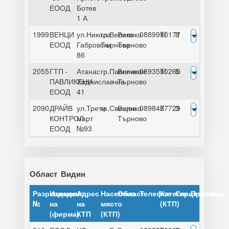
ЕООД
Ботев
1 А
1999
ВЕНЦИ
ул.Никола
гр.Велико
Велико
0889910177
III
8
ЕООД
Габровски
Търново
Търново
86
2055
ГТП -
Атанас
гр.Павликени
Велико
0893510260
III
5
ПАВЛИКЕНИ
Хаджиславчев
Търново
ЕООД
41
2090
ДРАЙВ
ул.Трети
гр.Свищов
Велико
0898487729
II
3
КОНТРОЛ
март
Търново
ЕООД
№93
Област
Видин
Разрешение
Издадено
Адрес
Населено
Област
Телефон
Категория
Специалисти
Преглед
№
на
на
място
(КТП)
(фирма)
КТП
(КТП)