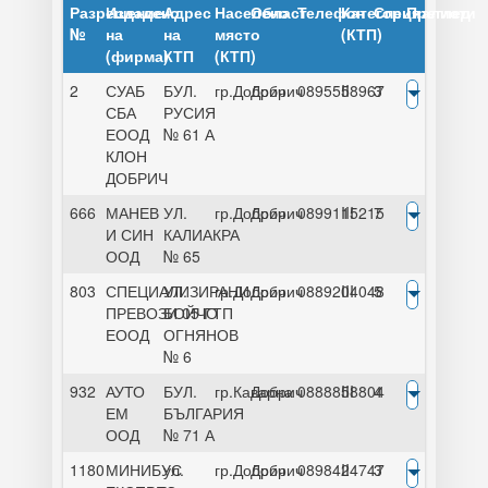
Разрешение
Издадено
Адрес
Населено
Област
Телефон
Категория
Специалисти
Преглед
№
на
на
място
(КТП)
(фирма)
КТП
(КТП)
2
СУАБ
БУЛ.
гр.Добрич
Добрич
0895558967
II
3
СБА
РУСИЯ
ЕООД
№ 61 А
КЛОН
ДОБРИЧ
666
МАНЕВ
УЛ.
гр.Добрич
Добрич
0899115215
III
7
И СИН
КАЛИАКРА
ООД
№ 65
803
СПЕЦИАЛИЗИРАНИ
УЛ.
гр.Добрич
Добрич
0889204048
III
5
ПРЕВОЗИ 05 ГТП
БОЙЧО
ЕООД
ОГНЯНОВ
№ 6
932
АУТО
БУЛ.
гр.Каварна
Добрич
0888858804
III
4
ЕМ
БЪЛГАРИЯ
ООД
№ 71 А
1180
МИНИБУС
ул.
гр.Добрич
Добрич
0898424747
II
3