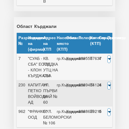
В
Област
Кърджали
Разрешение
Издадено
Адрес
Населено
Област
Телефон
Категория
Специалисти
Преглед
№
на
на
място
(КТП)
(фирма)
КТП
(КТП)
7
"СУАБ -
КВ.
гр.Кърджали
Кърджали
0895557637
II
4
СБА" ЕООД
ГЛЕДКА
- КЛОН
УТЦ НА
КЪРДЖАЛИ
СБА
230
КАПИТАН
УЛ.
гр.Кърджали
Кърджали
0889454124
III
4
ПЕТКО
ПЪРВИ
ВОЙВОДА
МАЙ №
АД
60
962
"ФРАНКО"
БУЛ.
гр.Кърджали
Кърджали
0888629215
III
6
ООД
БЕЛОМОРСКИ
№ 106