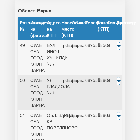
Област
Варна
Разрешение
Издадено
Адрес
Населено
Област
Телефон
Категория
Специалисти
Преглед
№
на
на
място
(КТП)
(фирма)
КТП
(КТП)
49
СУАБ
БУЛ.
гр.Варна
Варна
0895558504
II
9
СБА
ЯНОШ
ЕООД
ХУНИЯДИ
КЛОН
№ 7
ВАРНА
50
СУАБ
УЛ.
гр.Варна
Варна
0895558604
II
9
СБА
ГЛАДИОЛА
ЕООД
№ 1
КЛОН
ВАРНА
54
СУАБ
ОБЛ. ВАРНА,
гр.Девня
Варна
0895558603
III
6
СБА
КВ.
ЕООД
ПОВЕЛЯНОВО
КЛОН