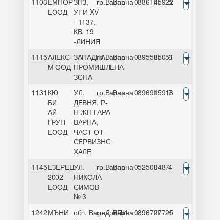
1103
ЕМПОР
ЗПЗ,
гр.Варна
Варна
0886145922
III
5
ЕООД
УПИ XV
- 1137,
КВ. 19
-ЛИНИЯ
1115
АЛЕКС-
ЗАПАДНА
гр.Варна
Варна
0895585051
III
6
М ООД
ПРОМИШЛЕНА
ЗОНА
1131
КЮ
УЛ.
гр.Варна
Варна
0896915916
II
7
БИ
ДЕВНЯ, Р-
АЙ
Н ЖП ГАРА
ГРУП
ВАРНА,
ЕООД
ЧАСТ ОТ
СЕРВИЗНО
ХАЛЕ
1145
ЕЗЕРЕЦ
УЛ.
гр.Варна
Варна
052500487
II
4
2002
НИКОЛА
ЕООД
СИМОВ
№ 3
1242
МЪНИ
обл. Варна, УПИ
гр.Долни
Варна
0896727725
III
4