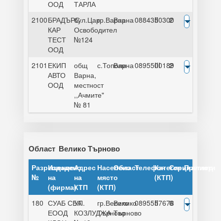
ООД
ТАРЛА
2100
БРАДЪРС
бул.Цар
гр.Варна
Варна
0884350300
II
2
КАР
Освободител
ТЕСТ
№124
ООД
2101
ЕКИП
общ
с.Тополи
Варна
0895500189
III
2
АВТО
Варна,
ООД
местност
,,Ачмите"
№ 81
Област
Велико Търново
Разрешение
Издадено
Адрес
Населено
Област
Телефон
Категория
Специалисти
Преглед
№
на
на
място
(КТП)
(фирма)
КТП
(КТП)
180
СУАБ СБА
УЛ.
гр.Велико
Велико
0895557678
II
6
ЕООД
КОЗЛУДЖА
Търново
Търново