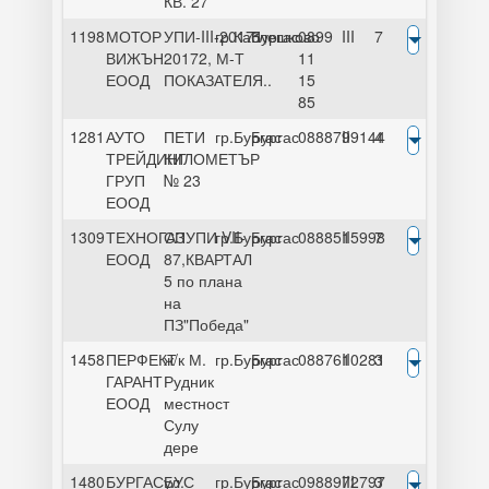
КВ. 27
1198
МОТОР
УПИ-III-20171,
гр.Каблешково
Бургас
0899
III
7
ВИЖЪН
20172, М-Т
11
ЕООД
ПОКАЗАТЕЛЯ..
15
85
1281
АУТО
ПЕТИ
гр.Бургас
Бургас
0888799144
II
4
ТРЕЙДИНГ
КИЛОМЕТЪР
ГРУП
№ 23
ЕООД
1309
ТЕХНОГАЗ
СПУПИ VII-
гр.Бургас
Бургас
0888515998
II
7
ЕООД
87,КВАРТАЛ
5 по плана
на
ПЗ"Победа"
1458
ПЕРФЕКТ
ж/к М.
гр.Бургас
Бургас
0887610281
II
3
ГАРАНТ
Рудник
ЕООД
местност
Сулу
дере
1480
БУРГАСБУС
ул.
гр.Бургас
Бургас
0988972797
III
3