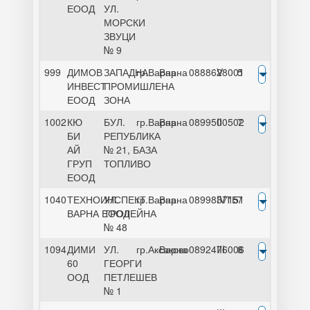
ЕООД
УЛ.
МОРСКИ
ЗВУЦИ
№ 9
999
ДИМОВ
ЗАПАДНА
гр.Варна
Варна
0888628001
V
5
ИНВЕСТ
ПРОМИШЛЕНА
ЕООД
ЗОНА
1002
КЮ
БУЛ.
гр.Варна
Варна
0899500502
II
7
БИ
РЕПУБЛИКА
АЙ
№ 21, БАЗА
ГРУП
ТОПЛИВО
ЕООД
1040
ТЕХНОИНСПЕКТ
УЛ.
гр.Варна
Варна
0899837151
IVТБ
7
ВАРНА ЕООД
ТРОЛЕЙНА
№ 48
1094
ДИМИ
УЛ.
гр.Аксаково
Варна
0892476006
III
8
60
ГЕОРГИ
ООД
ПЕТЛЕШЕВ
№ 1