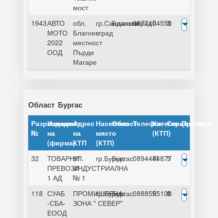
мост
1943
АВТО
обл.
гр.Сандански
Благоевград
0877404550
II
3
МОТО
Благоевград
2022
местност
ООД
Пърди
Магаре
Област
Бургас
Разрешение
Издадено
Адрес
Населено
Област
Телефон
Категория
Специалисти
Преглед
№
на
на
място
(КТП)
(фирма)
КТП
(КТП)
32
ТОВАРНИ
УЛ.
гр.Бургас
Бургас
0894444877
III
5
ПРЕВОЗИ
ИНДУСТРИАЛНА
1 АД
№ 1
118
СУАБ
ПРОМИШЛЕНА
гр.Бургас
Бургас
0888595100
II
8
-СБА-
ЗОНА " СЕВЕР"
ЕООД