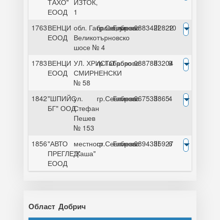
ТАХО"
ИЗТОК,
ЕООД
1
1763
ВЕНЦИ
обл. Габрово, ул.
гр.Севлиево
Габрово
0883422822
III
10
ЕООД
Великотърновско
шосе № 4
1783
ВЕНЦИ
УЛ. ХРИСТО
гр.Габрово
Габрово
0887883204
II
9
ЕООД
СМИРНЕНСКИ
№ 58
1842
"ШПИЙС
ул.
гр.Севлиево
Габрово
067533865
II
4
БГ" ООД
Стефан
Пешев
№ 153
1856
"АВТО
местност
гр.Севлиево
Габрово
0894335927
III
6
ПРЕГЛЕД"
"Каша"
ЕООД
Област
Добрич