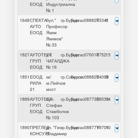
ЕООД
Индустриална
№ 1
1648
СПЕКТА
бул."
гр.Бургас
Бургас
0888273341
II
6
АУТО
Професор
EООД
Яким
Якимов"
№ 33
1827
АУТОТЕСТ
ул.
гр.Бургас
Бургас
070018752
II
15
ГРУП
ЧАТАЛДЖА
ЕООД
№ 16
1851
ЕООД
кк/
гр.Созопол
Бургас
0888254099
II
3
РИЛА
м.Пейчов
21
мост
1889
АУТОТЕСТ
бул.
гр.Бургас
Бургас
0877338533
II
14
ГРУП
Стефан
ЕООД
Стамболов
№ 103
1890
ПРЕГЛЕД
ул. "Ген.
гр.Бургас
Бургас
0887719701
V
10
КОНСУЛТ
Владимир