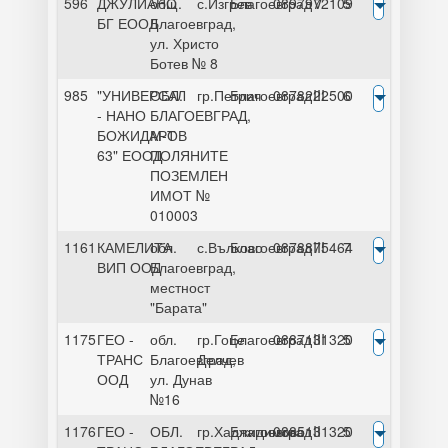
596
ДЖУЛИАНО
общ.
с.Изгрев
Благоевград
0897972109
V
5
БГ ЕООД
Благоевград,
ул. Христо
Ботев № 8
985
"УНИВЕРСАЛ
ОБЛ.
гр.Петрич
Благоевград
0878222500
III
6
- НАНО
БЛАГОЕВГРАД,
БОЖИДАРОВ
М-Т
63" ЕООД
ПОЛЯНИТЕ
ПОЗЕМЛЕН
ИМОТ №
010003
1161
КАМЕЛИТА
обл.
с.Вълково
Благоевград
0878875464
III
7
ВИП ООД
Благоевград,
местност
"Барата"
1175
ГЕО -
обл.
гр.Гоце
Благоевград
0887131320
III
5
ТРАНС
Благоевград,
Делчев
ООД
ул. Дунав
№16
1176
ГЕО -
ОБЛ.
гр.Хаджидимово
Благоевград
0885131320
II
5