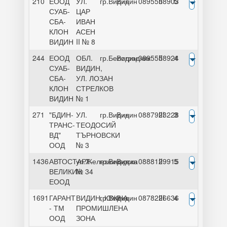
210
ЕООД
УЛ.
гр.Видин
Видин
0895558903
II
5
СУАБ-
ЦАР
СБА-
ИВАН
КЛОН
АСЕН
ВИДИН
II № 8
244
ЕООД
ОБЛ.
гр.Белоградчик
Видин
0895558924
II
4
СУАБ-
ВИДИН,
СБА-
УЛ. ЛОЗАН
КЛОН
СТРЕЛКОВ
ВИДИН
№ 1
271
"БДИН-
УЛ.
гр.Видин
Видин
0887923228
III
3
ТРАНС-
ТЕОДОСИЙ
ВД"
ТЪРНОВСКИ
ООД
№ 3
1436
АВТОСТАРТ-
ул.Железничарска
гр.Видин
Видин
0888129915
II
5
ВЕЛИКИН
№ 34
ЕООД
1691
ГАРАНТ
ВИДИН, ЮЖНА
гр.Видин
Видин
0878226636
III
4
- ТМ
ПРОМИШЛЕНА
ООД
ЗОНА