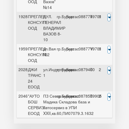
ООД
Вазов"
№14
1928
ПРЕГЛЕД
БУЛ.
гр.Бургас
Бургас
0887719701
II
9
КОНСУЛТ
ГЕНЕРАЛ
ООД
ВЛАДИМИР
ВАЗОВ 8-
10
1959
ПРЕГЛЕД
ул.Вая
гр.Бургас
Бургас
0887719701
V
9
КОНСУЛТ
№2
ООД
2028
ДЖИ
ул.Индустриална
гр.Бургас
Бургас
0879400
II
2
ТРАНС
1
24
ЕООД
2046
"АУТО
ПЗ Север местност
гр.Бургас
Бургас
0878559905
II
2
БОШ
Мадика Складова база и
СЕРВИЗ"
автосервиз в УПИ
ЕООД
XXII,кв.60,ПИ07079.3.1632