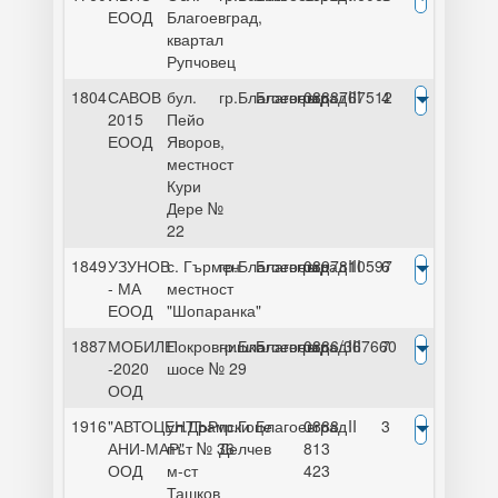
ЕООД
Благоевград,
квартал
Рупчовец
1804
САВОВ
бул.
гр.Благоевград
Благоевград
0888767512
III
4
2015
Пейо
ЕООД
Яворов,
местност
Кури
Дере №
22
1849
УЗУНОВ
с. Гърмен
гр.Благоевград
Благоевград
0897810597
III
6
- МА
местност
ЕООД
"Шопаранка"
1887
МОБИЛЕ
Покровнишко
гр.Благоевград
Благоевград
0886/367660
III
7
-2020
шосе № 29
ООД
1916
"АВТОЦЕНТЪР
ул.Драмски
гр.Гоце
Благоевград
0888
II
3
АНИ-МАР"
път № 36
Делчев
813
ООД
м-ст
423
Ташков