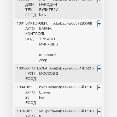
ДЖИ
НАРОДНИ
ТЕХ
БУДИТЕЛИ
ЕООД
№ 6
1801
ВИКТОРИЯ
ОБЛ.
гр.Бяла
Варна
0887235568
II
3
АУТО
ВАРНА,
КОНТРОЛ
УЛ.
ООД
ТРИФОН
МИЛУШЕВ
-
стопански
двор
1865
АУТОТЕСТ
УЛ.АТАНАС
гр.Варна
Варна
070018752
II
15
ГРУП
МОСКОВ 2
ЕООД
1904
НИК
бул.Света
гр.Варна
Варна
0898679716
II
9
АУТО
Елена
20
№4
ЕООД
1976
НИК
ул.Тролейна
гр.Варна
Варна
0898679716
II
10
АУТО
8