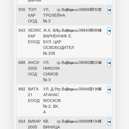
ВАРНА
505
ТОП
УЛ.
гр.Варна
Варна
0886607632
III
7
КАР
ТРОЛЕЙНА
ООД
№ 5
543
ХЕЛИС
Ж.К. ВЛ.
гр.Варна
Варна
0884999893
II
4
КАР
ВАРНЕНЧИК II,
ЕООД
БУЛ. ЦАР
ОСВОБОДИТЕЛ
№ 236
688
АНСИ
УЛ.
гр.Варна
Варна
0898230330
III
4
2002
НИКОЛА
ООД
СИМОВ
№ 3
882
ВИТА
УЛ. Д-Р
гр.Варна
Варна
0894621966
II
5
21
АТАНАС
ЕООД
МОСКОВ
№ 2, ВХ.
А
924
ВИКАР
КВ.
гр.Варна
Варна
0899811945
II
3
2005
ВИНИЦА