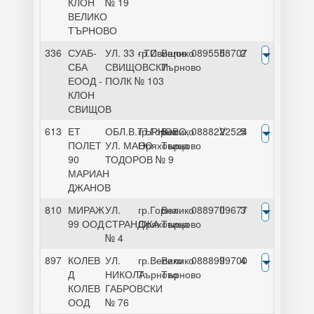
КЛОН
№ 19
ВЕЛИКО
ТЪРНОВО
336
СУАБ-
УЛ. 33 - ТИ
гр.Свищов
Велико
0895558707
II
2
СБА
СВИЩОВСКИ
Търново
ЕООД -
ПОЛК № 103
КЛОН
СВИЩОВ
613
ЕТ
ОБЛ.В.ТЪРНОВО,
гр.Горна
Велико
0888222524
V
5
ПОЛЕТ
УЛ. МАНО
Оряховица
Търново
90
ТОДОРОВ № 9
МАРИАН
ДЖАНОВ
810
МИРАЖ
УЛ.
гр.Горна
Велико
0889709677
II
3
99 ООД
СТРАНДЖА
Оряховица
Търново
№ 4
897
КОЛЕВ
УЛ.
гр.Велико
Велико
0888999700
II
4
Д
НИКОЛА
Търново
Търново
КОЛЕВ
ГАБРОВСКИ
ООД
№ 76