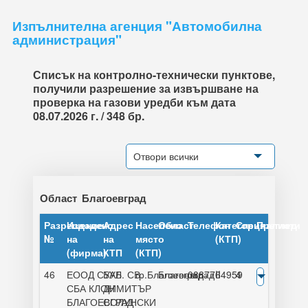
Изпълнителна агенция "Автомобилна
администрация"
Списък на контролно-технически пунктове,
получили разрешение за извършване на
проверка на газови уредби към дата
08.07.2026 г. / 348 бр.
Отвори всички
Област
Благоевград
Разрешение
Издадено
Адрес
Населено
Област
Телефон
Категория
Специалисти
Преглед
№
на
на
място
(КТП)
(фирма)
КТП
(КТП)
46
ЕООД СУАБ
БУЛ. СВ.
гр.Благоевград
Благоевград
0887764959
II
4
СБА КЛОН
ДИМИТЪР
БЛАГОЕВГРАД
СОЛУНСКИ