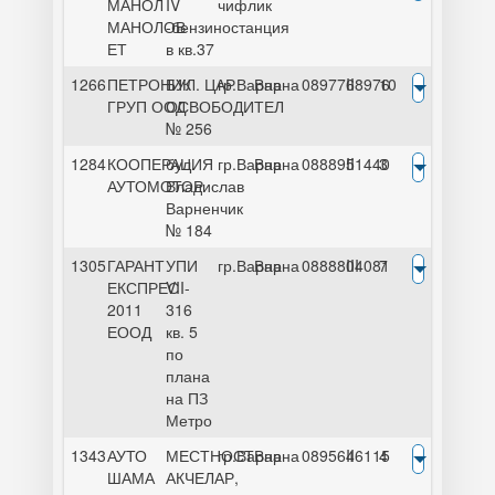
МАНОЛ
IV
чифлик
МАНОЛОВ
-бензиностанция
ЕТ
в кв.37
1266
ПЕТРОНИК
БУЛ. ЦАР
гр.Варна
Варна
0897768976
II
10
ГРУП ООД
ОСВОБОДИТЕЛ
№ 256
1284
КООПЕРАЦИЯ
бул.
гр.Варна
Варна
0888951440
II
3
АУТОМОТОР
Владислав
Варненчик
№ 184
1305
ГАРАНТ
УПИ
гр.Варна
Варна
0888804081
III
7
ЕКСПРЕС
VII-
2011
316
ЕООД
кв. 5
по
плана
на ПЗ
Метро
1343
АУТО
МЕСТНОСТ
гр.Варна
Варна
0895646115
II
4
ШАМА
АКЧЕЛАР,