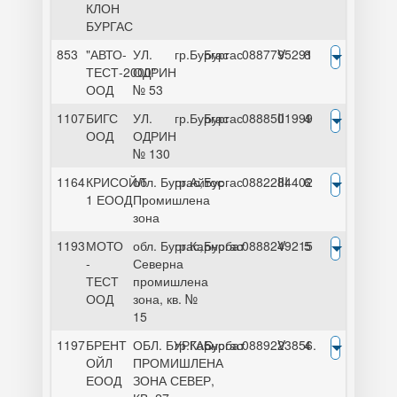
КЛОН
БУРГАС
853
"АВТО-
УЛ.
гр.Бургас
Бургас
0887795291
V
8
ТЕСТ-2000"
ОДРИН
ООД
№ 53
1107
БИГС
УЛ.
гр.Бургас
Бургас
0888501999
II
4
ООД
ОДРИН
№ 130
1164
КРИСОЙЛ
обл. Бургас,
гр.Айтос
Бургас
0882284402
III
6
1 ЕООД
Промишлена
зона
1193
МОТО
обл. Бургас,
гр.Карнобат
Бургас
0888249215
V
5
-
Северна
ТЕСТ
промишлена
ООД
зона, кв. №
15
1197
БРЕНТ
ОБЛ. БУРГАС,
гр.Карнобат
Бургас
0889223856.
V
4
ОЙЛ
ПРОМИШЛЕНА
ЕООД
ЗОНА СЕВЕР,