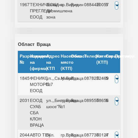
1967
ТЕХНИЧЕСКИ
Западна
гр.Видин
Видин
0884420057
III
5
ПРЕГЛЕДИ
промишлена
ЕООД
зона
Област
Враца
Разрешение
Издадено
Адрес
Населено
Област
Телефон
Категория
Специалисти
Преглед
№
на
на
място
(КТП)
(фирма)
КТП
(КТП)
1845
ФЕНИКС
ул.,,Св.Мина''
гр.Враца
Враца
0878232469
II
5
МОТОРС
№7
ЕООД
2031
ЕООД
ул.,,Бистришко
гр.Враца
Враца
0895558656
II
5
СУАБ
шосе''№1
СБА
КЛОН
ВРАЦА
2044
АВТО ТЕХ
бул.
гр.Враца
Враца
0877360127
II
4