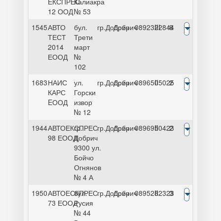
ЕКСПРЕС
Калиакра
12 ООД
№ 53
1545
АВТО
бул.
гр.Добрич
Добрич
0892322844
III
8
ТЕСТ
Трети
2014
март
ЕООД
№
102
1683
НАИС
ул.
гр.Добрич
Добрич
0896505025
II
2
КАРС
Горски
EООД
извор
№ 12
1944
АВТОЕКСПРЕС
гр.
гр.Добрич
Добрич
0896950423
II
2
98 ЕООД
Добрич
9300 ул.
Бойчо
Огнянов
№ 4 А
1950
АВТОЕСКПРЕС
бул.
гр.Добрич
Добрич
0895282323
II
3
73 ЕООД
Русия
№ 44