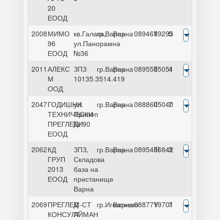
20
ЕООД
2008
МИМО
кв.Галата,
гр.Варна
Варна
0894619293
II
5
96
ул.Панорамна
ЕООД
№36
2011
АЛЕКС
ЗПЗ
гр.Варна
Варна
0895585051
II
4
М
10135.3514.419
ООД
2047
ГОДИШНИ
ул.
гр.Варна
Варна
0888605040
II
7
ТЕХНИЧЕСКИ
Прилеп
ПРЕГЛЕДИ
№ 90
ЕООД
2062
КД
ЗПЗ,
гр.Варна
Варна
0895456842
III
3
ГРУП
Складова
2013
база на
ЕООД
пристанище
Варна
2069
ПРЕГЛЕД
М-СТ
гр.Игнатиево
Варна
0887719701
V
7
КОНСУЛТ
АЙМАН