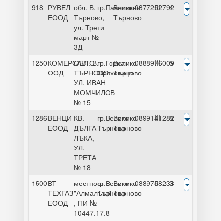
918
РУВЕЛ
обл. В.
гр.Павликени
Велико
0877252792
III
4
ЕООД
Търново,
Търново
ул. Трети
март №
3Д
1250
КОМЕРСАВТО
ОБЛ. В.
гр.Горна
Велико
0888976009
III
5
ООД
ТЪРНОВО,
Оряховица
Търново
УЛ. ИВАН
МОМЧИЛОВ
№ 15
1286
ВЕНЦИ
КВ.
гр.Велико
Велико
0899141282
III
8
ЕООД
ДЪЛГА
Търново
Търново
ЛЪКА,
УЛ.
ТРЕТА
№ 18
1500
ВТ-
местност
гр.Велико
Велико
0889758233
II
3
ТЕХГАЗ
"Алмалъка"
Търново
Търново
ЕООД
, ПИ №
10447.17.8