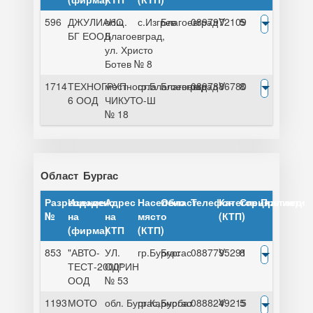
596
ДЖУЛИАНО
общ.
с.Изгрев
Благоевград
0897972109
V
5
БГ ЕООД
Благоевград,
ул. Христо
Ботев № 8
1714
ТЕХНОГРУП
местността
гр.Благоевград
Благоевград
0897886780
V
8
6 ООД
ЧИКУТО-Ш
№ 18
Област
Бургас
Разрешение
Издадено
Адрес
Населено
Област
Телефон
Категория
Специалисти
Преглед
№
на
на
място
(КТП)
(фирма)
КТП
(КТП)
853
"АВТО-
УЛ.
гр.Бургас
Бургас
0887795291
V
8
ТЕСТ-2000"
ОДРИН
ООД
№ 53
1193
МОТО
обл. Бургас,
гр.Карнобат
Бургас
0888249215
V
5