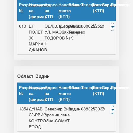
Разрешение
Издадено
Адрес
Населено
Област
Телефон
Категория
Специалисти
Преглед
№
на
на
място
(КТП)
(фирма)
КТП
(КТП)
613
ЕТ
ОБЛ.В.ТЪРНОВО,
гр.Горна
Велико
0888222524
V
5
ПОЛЕТ
УЛ. МАНО
Оряховица
Търново
90
ТОДОРОВ № 9
МАРИАН
ДЖАНОВ
Област
Видин
Разрешение
Издадено
Адрес
Населено
Област
Телефон
Категория
Специалисти
Преглед
№
на
на
място
(КТП)
(фирма)
КТП
(КТП)
1854
ДУНАВ
Северна
гр.Видин
Видин
0883293030
V
7
СЪРВИС
промишлена
КОНТРОЛ
зона-СОМАТ
ЕООД