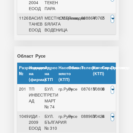
2004
ТЕКЕН
ЕООД
ПАРА
1126
ВАСИЛ
МЕСТНОСТ
с.Марково
Пловдив
0888640765
V
7
ТАНЕВ
БЯЛАТА
ЕООД
ВОДЕНИЦА
Област
Русе
Разрешение
Издадено
Адрес
Населено
Област
Телефон
Категория
Специалисти
Преглед
№
на
на
място
(КТП)
(фирма)
КТП
(КТП)
201
ТП
БУЛ.
гр.Русе
Русе
0876150808
V
6
ИНВЕСТ
ТРЕТИ
АД
МАРТ
№ 74
1049
ИДИ -
БУЛ.
гр.Русе
Русе
0889630424
V
6
2009
БЪЛГАРИЯ
ЕООД
№ 310