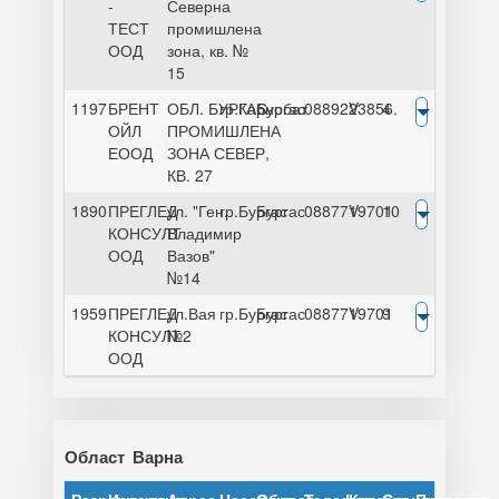
-
Северна
ТЕСТ
промишлена
ООД
зона, кв. №
15
1197
БРЕНТ
ОБЛ. БУРГАС,
гр.Карнобат
Бургас
0889223856.
V
4
ОЙЛ
ПРОМИШЛЕНА
ЕООД
ЗОНА СЕВЕР,
КВ. 27
1890
ПРЕГЛЕД
ул. "Ген.
гр.Бургас
Бургас
0887719701
V
10
КОНСУЛТ
Владимир
ООД
Вазов"
№14
1959
ПРЕГЛЕД
ул.Вая
гр.Бургас
Бургас
0887719701
V
9
КОНСУЛТ
№2
ООД
Област
Варна