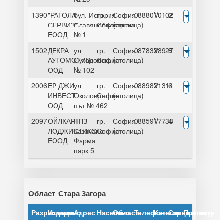
1390
"РАТОЛА
бул. История
гр.
София
0888010102
V
2
СЕРВИЗ"
Славянобългарска
София
(столица)
ЕООД
№ 1
1502
ДЕКРА
ул.
гр.
София
0878338927
V
8
АУТОМОТИВ
Суходолска
София
(столица)
ООД
№ 102
2006
ЕР ДЖИ
ул.
гр.
София
0889821314
V
6
ИНВЕСТ
Околовръстен
София
(столица)
ООД
път № 462
2097
ОЙЛКАРТ
НПЗ
гр.
София
0885917738
V
4
ЛОДЖИСТИКС
Казичане
София
(столица)
ЕООД
Фарма
парк 5
Област
Стара Загора
Разрешение
Издадено
Адрес
Населено
Област
Телефон
Категория
Специалисти
Преглед