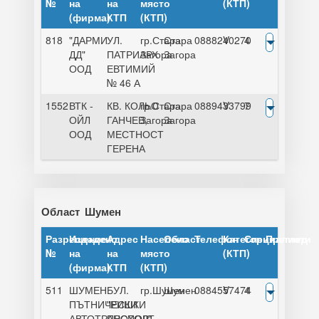
№
на
на
място
(КТП)
(фирма)
КТП
(КТП)
818
"ДАРМИ
УЛ.
гр.Стара
Стара
0888240270
V
4
ДД"
ПАТРИАРХ
Загора
Загора
ООД
ЕВТИМИЙ
№ 46 А
1552
ВТК -
КВ. КОЛЬО
гр.Стара
Стара
0889433799
V
7
ОЙЛ
ГАНЧЕВ,
Загора
Загора
ООД
МЕСТНОСТ
ГЕРЕНА
Област
Шумен
Разрешение
Издадено
Адрес
Населено
Област
Телефон
Категория
Специалисти
Преглед
№
на
на
място
(КТП)
(фирма)
КТП
(КТП)
511
ШУМЕН
БУЛ.
гр.Шумен
Шумен
0884557474
V
4
ПЪТНИЧЕСКИ
"РИШКИ
АВТОТРАНСПОРТ
ПРОХОД"