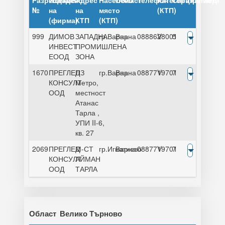
Разрешение
Издадено
Адрес
Населено
Област
Телефон
Категория
Специалисти
Преглед
№
на
на
място
(КТП)
(фирма)
КТП
(КТП)
999
ДИМОВ
ЗАПАДНА
гр.Варна
Варна
0888628001
V
5
ИНВЕСТ
ПРОМИШЛЕНА
ЕООД
ЗОНА
1670
ПРЕГЛЕД
ПЗ
гр.Варна
Варна
0887719701
V
7
КОНСУЛТ
Метро,
ООД
местност
Атанас
Тарла ,
УПИ II-6,
кв. 27
2069
ПРЕГЛЕД
М-СТ
гр.Игнатиево
Варна
0887719701
V
7
КОНСУЛТ
АЙМАН
ООД
ТАРЛА
Област
Велико Търново