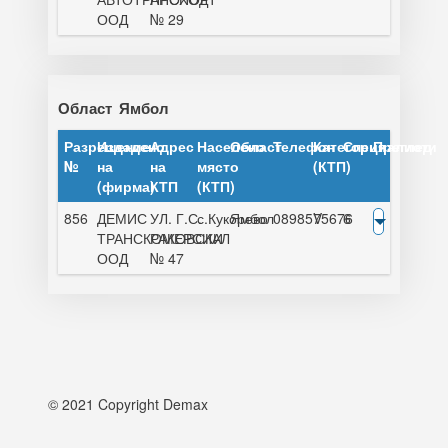
ООД
№ 29
Област
Ямбол
Разрешение
Издадено
Адрес
Населено
Област
Телефон
Категория
Специалисти
Преглед
№
на
на
място
(КТП)
(фирма)
КТП
(КТП)
856
ДЕМИС
УЛ. Г.С.
с.Кукорево
Ямбол
0898575676
V
6
ТРАНСКОМЕРСИАЛ
РАКОВСКИ
ООД
№ 47
© 2021 Copyright Demax