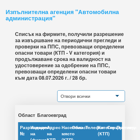
Изпълнителна агенция "Автомобилна
администрация"
Списък на фирмите, получили разрешение
за извършване на периодични прегледи и
проверки на ППС, превозващи определени
опасни товари (КТП - V категория) и
продължаване срока на валидност на
удостоверение за одобрение на ППС,
превозващи определени опасни товари
към дата 08.07.2026 г. / 28 бр.
Отвори всички
Област
Благоевград
Разрешение
Издадено
Адрес
Населено
Област
Телефон
Категория
Специалисти
Преглед
№
на
на
място
(КТП)
(фирма)
КТП
(КТП)