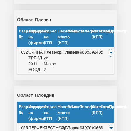
Област
Плевен
Разрешение
Издадено
Адрес
Населено
Област
Телефон
Категория
Специалисти
Преглед
№
на
на
място
(КТП)
(фирма)
КТП
(КТП)
1692
СИЯНА
Плевен,
гр.Плевен
Плевен
0888302485
V
5
ТРЕЙД
ул.
2011
Метро
ЕООД
7
Област
Пловдив
Разрешение
Издадено
Адрес
Населено
Област
Телефон
Категория
Специалисти
Преглед
№
на
на
място
(КТП)
(фирма)
КТП
(КТП)
1055
ПЕРФЕКТ
МЕСТНОСТ
с.Оризари
Пловдив
0897010660
V
6