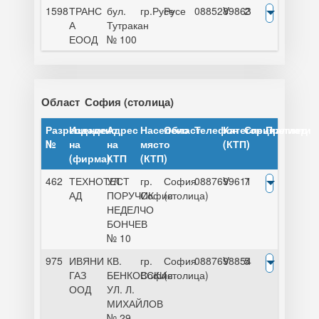
1598
ТРАНС
бул.
гр.Русе
Русе
0885289863
V
2
А
Тутракан
ЕООД
№ 100
Област
София (столица)
Разрешение
Издадено
Адрес
Населено
Област
Телефон
Категория
Специалисти
Преглед
№
на
на
място
(КТП)
(фирма)
КТП
(КТП)
462
ТЕХНОТЕСТ
УЛ.
гр.
София
0887699611
V
7
АД
ПОРУЧИК
София
(столица)
НЕДЕЛЧО
БОНЧЕВ
№ 10
975
ИВЯНИ
КВ.
гр.
София
0887698854
V
5
ГАЗ
БЕНКОВСКИ
София
(столица)
ООД
УЛ. Л.
МИХАЙЛОВ
№ 29