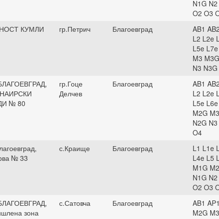
N1G N2
O2 O3 
НОСТ КУМЛИ
гр.Петрич
Благоевград
AB1 AB2
L2 L2e 
L5e L7
M3 M3G
N3 N3G
БЛАГОЕВГРАД,
гр.Гоце
Благоевград
AB1 AB2
АНАИРСКИ
Делчев
L2 L2e 
ДИ № 80
L5e L6e
M2G M3
N2G N3
O4
лагоевград,
с.Краище
Благоевград
L1 L1e 
рва № 33
L4e L5 
M1G M2
N1G N2
O2 O3 
БЛАГОЕВГРАД,
с.Сатовча
Благоевград
AB1 AP
шлена зона
M2G M3