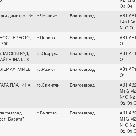
O3 O4
еорги димитров №
с.Черниче
Благоевград
AB1 AP1
L4e L6e
N1G O1
НОСТ БРЕСТО,
с.Церово
Благоевград
AB1 AP
 700
O1
БЛАГОЕВГРАД,
гр.Якоруда
Благоевград
AB1 AP
РАЙРЕЧНА № 3
O1
ЕЛЕМАХ ИЛИЕВ
гр.Разлог
Благоевград
AB1 AP
O1
ТАРА ПЛАНИНА
гр.Симитли
Благоевград
AB1 AB2
M1G M2
N1G N2
O2 O3 
лагоевград,
с.Вълково
Благоевград
AB1 AB2
ост "Барата"
M1G M2
N1G N2
O2 O3 