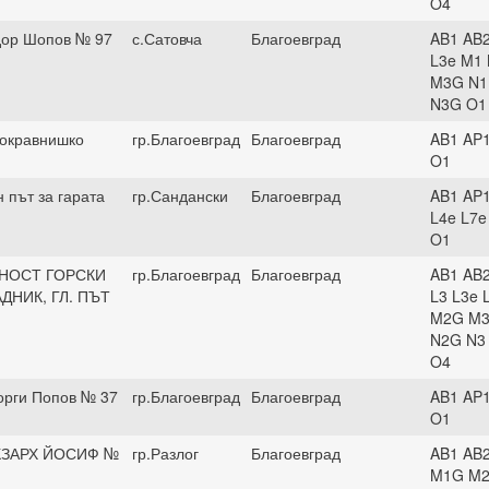
O4
дор Шопов № 97
с.Сатовча
Благоевград
AB1 AB2
L3e M1
M3G N1
N3G O1
Покравнишко
гр.Благоевград
Благоевград
AB1 AP
O1
 път за гарата
гр.Сандански
Благоевград
AB1 AP1
L4e L7
O1
НОСТ ГОРСКИ
гр.Благоевград
Благоевград
AB1 AB2
ДНИК, ГЛ. ПЪТ
L3 L3e 
M2G M3
N2G N3
O4
еорги Попов № 37
гр.Благоевград
Благоевград
AB1 AP
O1
КЗАРХ ЙОСИФ №
гр.Разлог
Благоевград
AB1 AB2
M1G M2