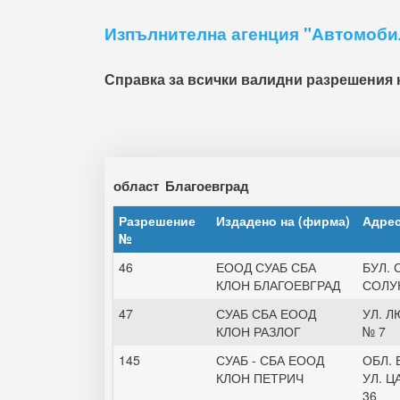
Изпълнителна агенция "Автомоби
Справка за всички валидни разрешения към
област
Благоевград
Разрешение
Издадено на (фирма)
Адрес
№
46
ЕООД СУАБ СБА
БУЛ. 
КЛОН БЛАГОЕВГРАД
СОЛУ
47
СУАБ СБА ЕООД
УЛ. 
КЛОН РАЗЛОГ
№ 7
145
СУАБ - СБА ЕООД
ОБЛ. 
КЛОН ПЕТРИЧ
УЛ. 
36