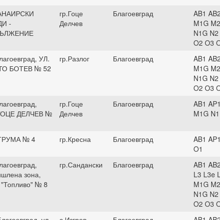
ПАНАИРСКИ
гр.Гоце
Благоевград
AB1 AB2
И -
Делчев
M1G M2
ЪЛЖЕНИЕ
N1G N2
O2 O3 
лагоевград, УЛ.
гр.Разлог
Благоевград
AB1 AB2
ТО БОТЕВ № 52
M1G M2
N1G N2
O2 O3 
лагоевград,
гр.Гоце
Благоевград
AB1 AP1
ГОЦЕ ДЕЛЧЕВ №
Делчев
M1G N1
ТРУМА № 4
гр.Кресна
Благоевград
AB1 AP
O1
лагоевград,
гр.Сандански
Благоевград
AB1 AB2
шлена зона,
L3 L3e 
 "Топливо" № 8
M1G M2
N1G N2
O2 O3 
лагоевград, ул.
с.Изгрев
Благоевград
AB1 AB2