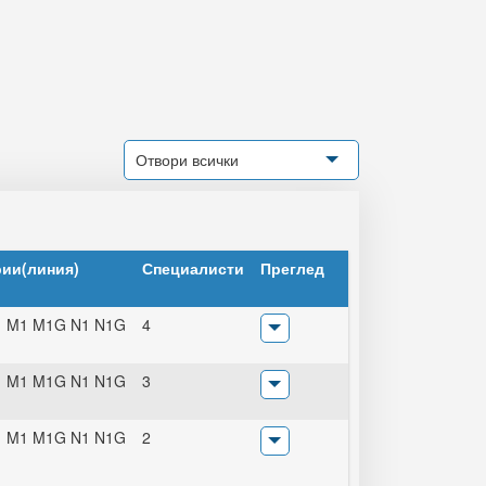
Отвори всички
рии(линия)
Специалисти
Преглед
1 M1 M1G N1 N1G
4
1 M1 M1G N1 N1G
3
1 M1 M1G N1 N1G
2