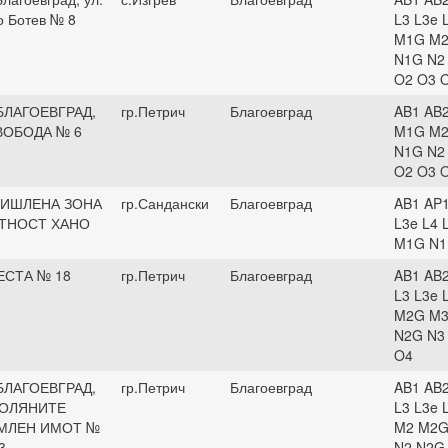
о Ботев № 8
L3 L3e 
M1G M2
N1G N2
O2 O3 
БЛАГОЕВГРАД,
гр.Петрич
Благоевград
AB1 AB2
ВОБОДА № 6
M1G M2
N1G N2
O2 O3 
ИШЛЕНА ЗОНА
гр.Сандански
Благоевград
AB1 AP1
СТНОСТ ХАНО
L3e L4 
M1G N1
ЕСТА № 18
гр.Петрич
Благоевград
AB1 AB2
L3 L3e 
M2G M3
N2G N3
O4
БЛАГОЕВГРАД,
гр.Петрич
Благоевград
AB1 AB2
ПОЛЯНИТЕ
L3 L3e 
МЛЕН ИМОТ №
M2 M2G
3
N2 N2G