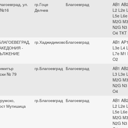
лагоевград, ул.
гр.Гоце
Благоевград
AB1 AB2
 №16
Делчев
L2 L2e 
L5e L6e
M2G M3
N2G N3
O4 TKT
БЛАГОЕВЕГРАД,
гр.Хаджидимово
Благоевград
AB1 AP1
АКЕДОНИЯ -
L3e L4 
ЪЛЖЕНИЕ
L7e M1
O2
Димитър
гр.Благоевград
Благоевград
AB1 AB2
ски № 79
L3 L3e 
M2G M3
N2G N3
O4
трумско,
гр.Благоевград
Благоевград
AB1 AB2
ост Мутишица
L2 L2e 
L5e L6e
M2G M3
N2G N3