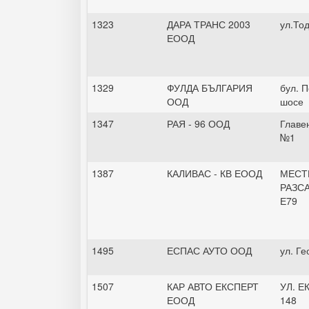
1323
ДАРА ТРАНС 2003
ул.То
ЕООД
1329
ФУЛДА БЪЛГАРИЯ
бул. 
ООД
шосе
1347
РАЯ - 96 ООД
Главен
№1
1387
КАЛИВАС - КВ ЕООД
МЕСТ
РАЗСА
Е79
1495
ЕСПАС АУТО ООД
ул. Г
1507
КАР АВТО ЕКСПЕРТ
УЛ. Е
ЕООД
148