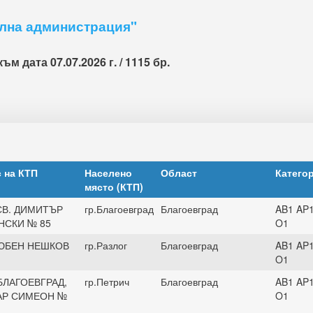
лна администрация"
 дата 07.07.2026 г. / 1115 бр.
 на КТП
Населено
Област
Катего
място (КТП)
СВ. ДИМИТЪР
гр.Благоевград
Благоевград
AB1 AP
НСКИ № 85
O1
ЛЮБЕН НЕШКОВ
гр.Разлог
Благоевград
AB1 AP
O1
БЛАГОЕВГРАД,
гр.Петрич
Благоевград
AB1 AP
ЦАР СИМЕОН №
O1