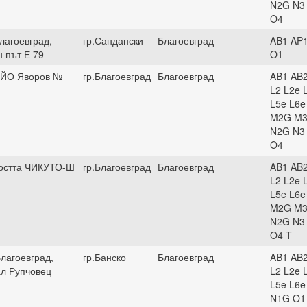
N2G N3
O4
лагоевград,
гр.Сандански
Благоевград
AB1 AP
 път Е 79
O1
ЕЙО Яворов №
гр.Благоевград
Благоевград
AB1 AB2
L2 L2e 
L5e L6e
M2G M3
N2G N3
O4
остта ЧИКУТО-Ш
гр.Благоевград
Благоевград
AB1 AB2
L2 L2e 
L5e L6e
M2G M3
N2G N3
O4 T
лагоевград,
гр.Банско
Благоевград
AB1 AB2
ал Рупчовец
L2 L2e 
L5e L6e
N1G O1