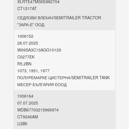
XLRTE47MS0E882704
CT1217AT
СЕДЛОВИ ВЛЕКАЧ/SEMITRAILER TRACTOR
"ЗАРА-Е" ООД
1006152
28.07.2025
W09SA3C13AGG10129
C0277EK
R5,2BN
1073, 1951, 1977
ПОЛУРЕМАРКЕ ЦИСТЕРНА/SEMITRAILER TANK
МЕСЕР БЪЛГАРИЯ ЕООД
1006164
07.07.2025
WDB67703215966974
CT9246AM
LGBV