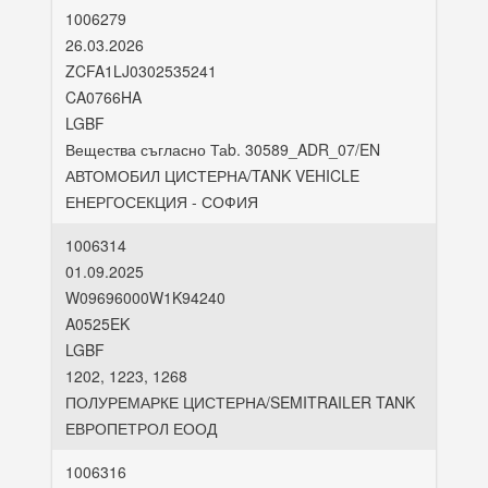
1006279
26.03.2026
ZCFA1LJ0302535241
CA0766HA
LGBF
Вещества съгласно Таb. 30589_ADR_07/EN
АВТОМОБИЛ ЦИСТЕРНА/TANK VEHICLE
ЕНЕРГОСЕКЦИЯ - СОФИЯ
1006314
01.09.2025
W09696000W1K94240
A0525EK
LGBF
1202, 1223, 1268
ПОЛУРЕМАРКЕ ЦИСТЕРНА/SEMITRAILER TANK
ЕВРОПЕТРОЛ ЕООД
1006316