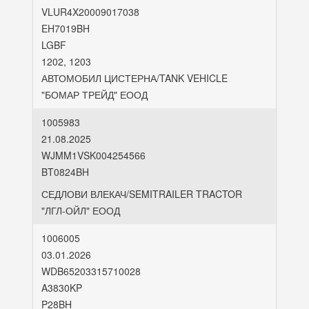
VLUR4X20009017038
EH7019BH
LGBF
1202, 1203
АВТОМОБИЛ ЦИСТЕРНА/TANK VEHICLE
"БОМАР ТРЕЙД" ЕООД
1005983
21.08.2025
WJMM1VSK004254566
BT0824BH
СЕДЛОВИ ВЛЕКАЧ/SEMITRAILER TRACTOR
"ЛГЛ-ОЙЛ" ЕООД
1006005
03.01.2026
WDB65203315710028
A3830KP
P28BH