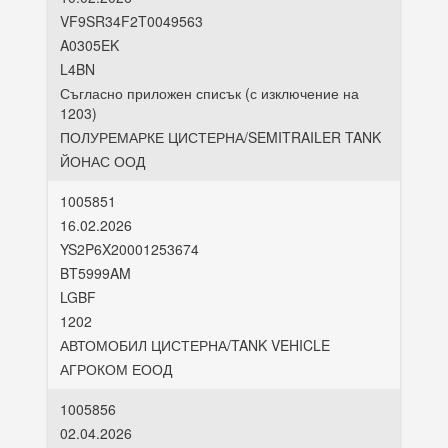
VF9SR34F2T0049563
A0305EK
L4BN
Съгласно приложен списък (с изключение на
1203)
ПОЛУРЕМАРКЕ ЦИСТЕРНА/SEMITRAILER TANK
ЙОНАС ООД
1005851
16.02.2026
YS2P6X20001253674
BT5999AM
LGBF
1202
АВТОМОБИЛ ЦИСТЕРНА/TANK VEHICLE
АГРОКОМ ЕООД
1005856
02.04.2026