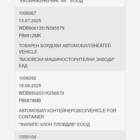
"ЕКОИНЖЕНЕРИНГ-МГ" ЕООД
1006067
13.07.2025
WDB9061351N395579
PB9812MK
ТОВАРЕН БОРДОВИ АВТОМОБИЛ/SHEATED
VEHICLE
"ВАЗОВСКИ МАШИНОСТОРИТЕЛНИ ЗАВОДИ"
ЕАД
1006092
18.08.2025
WDB9502031K256679
PB5878MB
АВТОМОБИЛ КОНТЕЙНЕРОВОЗ/VEHICLE FOR
CONTAINER
"ФИЛИПС КЛОН ПЛОВДИВ" ЕООД
1006104