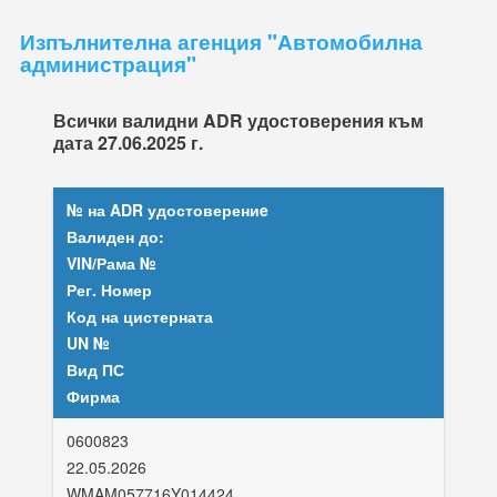
Изпълнителна агенция "Автомобилна
администрация"
Всички валидни ADR удостоверения към
дата
27.06.2025 г.
№ на ADR удостоверениe
Валиден до:
VIN/Рама №
Рег. Номер
Код на цистерната
UN №
Вид ПС
Фирма
0600823
22.05.2026
WMAM057716Y014424