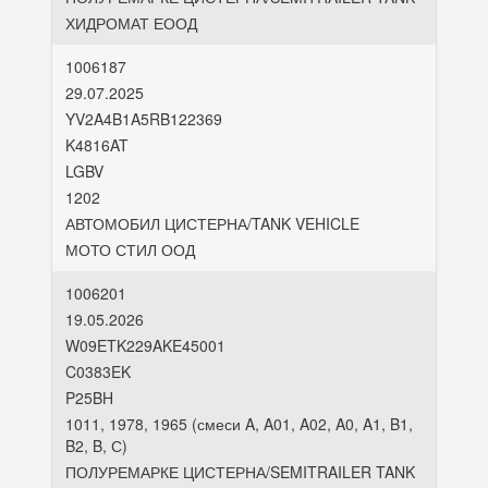
ХИДРОМАТ ЕООД
1006187
29.07.2025
YV2A4B1A5RB122369
K4816AT
LGBV
1202
АВТОМОБИЛ ЦИСТЕРНА/TANK VEHICLE
МОТО СТИЛ ООД
1006201
19.05.2026
W09ETK229AKE45001
C0383EK
P25BH
1011, 1978, 1965 (смеси A, A01, A02, A0, A1, B1,
B2, B, С)
ПОЛУРЕМАРКЕ ЦИСТЕРНА/SEMITRAILER TANK