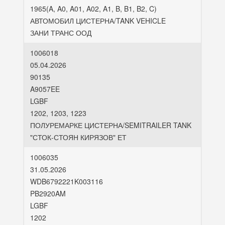
1965(A, A0, A01, A02, A1, B, B1, B2, C)
АВТОМОБИЛ ЦИСТЕРНА/TANK VEHICLE
ЗАНИ ТРАНС ООД
1006018
05.04.2026
90135
A9057EE
LGBF
1202, 1203, 1223
ПОЛУРЕМАРКЕ ЦИСТЕРНА/SEMITRAILER TANK
"СТОК-СТОЯН КИРЯЗОВ" ЕТ
1006035
31.05.2026
WDB6792221K003116
PB2920AM
LGBF
1202