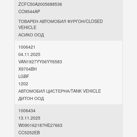
ZCFC50A2005688536
CO9544AP
ТОВАРЕН АВТОМОБИЛ ФУРГОН/CLOSED
VEHICLE
АСИКО ООД
1006421
04.11.2025
VAN1927YY06YY6583
X9704BH
LGBF
1202
АВТОМОБИЛ ЦИСТЕРНА/TANK VEHICLE
ДИТОН ООД
1006434
13.11.2025
W090162187HE27663
CC5252EB